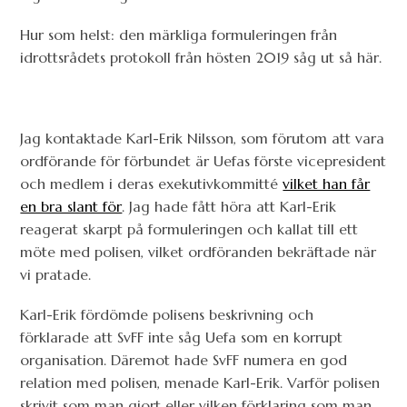
Hur som helst: den märkliga formuleringen från
idrottsrådets protokoll från hösten 2019 såg ut så här.
Jag kontaktade Karl-Erik Nilsson, som förutom att vara
ordförande för förbundet är Uefas förste vicepresident
och medlem i deras exekutivkommitté
vilket han får
en bra slant för
. Jag hade fått höra att Karl-Erik
reagerat skarpt på formuleringen och kallat till ett
möte med polisen, vilket ordföranden bekräftade när
vi pratade.
Karl-Erik fördömde polisens beskrivning och
förklarade att SvFF inte såg Uefa som en korrupt
organisation. Däremot hade SvFF numera en god
relation med polisen, menade Karl-Erik. Varför polisen
skrivit som man gjort eller vilken förklaring som man