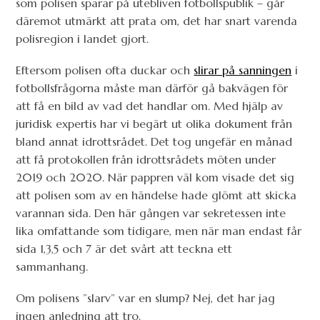
som polisen sparar på utebliven fotbollspublik – går
däremot utmärkt att prata om, det har snart varenda
polisregion i landet gjort.
Eftersom polisen ofta duckar och
slirar på sanningen
i
fotbollsfrågorna måste man därför gå bakvägen för
att få en bild av vad det handlar om. Med hjälp av
juridisk expertis har vi begärt ut olika dokument från
bland annat idrottsrådet. Det tog ungefär en månad
att få protokollen från idrottsrådets möten under
2019 och 2020. När pappren väl kom visade det sig
att polisen som av en händelse hade glömt att skicka
varannan sida. Den här gången var sekretessen inte
lika omfattande som tidigare, men när man endast får
sida 1,3,5 och 7 är det svårt att teckna ett
sammanhang.
Om polisens ”slarv” var en slump? Nej, det har jag
ingen anledning att tro.