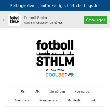
Bettingkollen – jämför Sveriges bästa bettingsidor
Fotboll Sthlm
x
Öppna i appen
App om AIK, Bajen och Djurgården
Om
AIK
Djurgården
Hammarby
Annonsera
Prenumerera
Min Profil
Sök