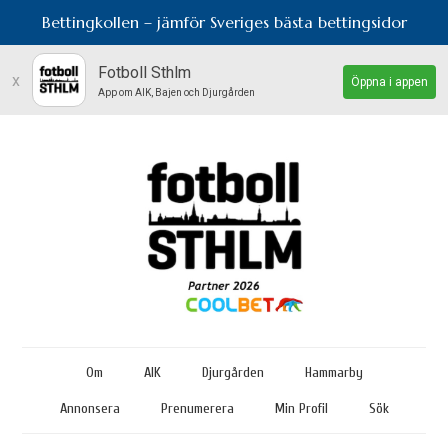
Bettingkollen – jämför Sveriges bästa bettingsidor
Fotboll Sthlm
x
Öppna i appen
App om AIK, Bajen och Djurgården
Om
AIK
Djurgården
Hammarby
Annonsera
Prenumerera
Min Profil
Sök