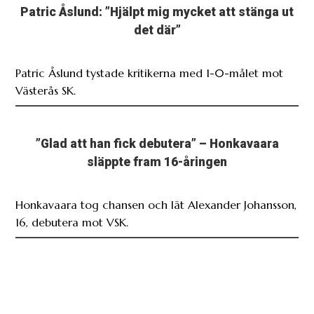
Patric Åslund: ”Hjälpt mig mycket att stänga ut
det där”
Patric Åslund tystade kritikerna med 1-0-målet mot
Västerås SK.
”Glad att han fick debutera” – Honkavaara
släppte fram 16-åringen
Honkavaara tog chansen och lät Alexander Johansson,
16, debutera mot VSK.