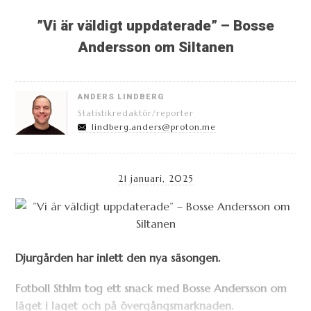
”Vi är väldigt uppdaterade” – Bosse
Andersson om Siltanen
ANDERS LINDBERG
Statistikredaktör/reporter
lindberg.anders@proton.me
21 januari, 2025
Djurgården har inlett den nya säsongen.
Fotboll Sthlm tog ett snack med Bosse Andersson om
läget i laget och på övergångsmarknaden.