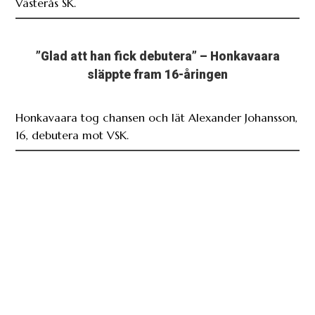
Västerås SK.
”Glad att han fick debutera” – Honkavaara
släppte fram 16-åringen
Honkavaara tog chansen och lät Alexander Johansson,
16, debutera mot VSK.