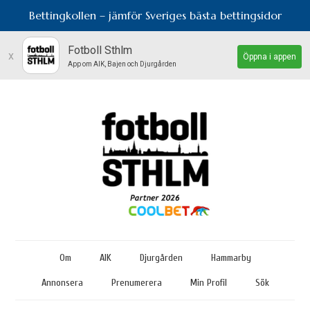
Bettingkollen – jämför Sveriges bästa bettingsidor
Fotboll Sthlm
x
Öppna i appen
App om AIK, Bajen och Djurgården
Om
AIK
Djurgården
Hammarby
Annonsera
Prenumerera
Min Profil
Sök