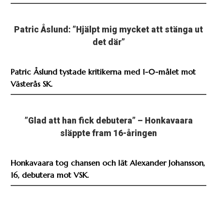
Patric Åslund: ”Hjälpt mig mycket att stänga ut
det där”
Patric Åslund tystade kritikerna med 1-0-målet mot
Västerås SK.
”Glad att han fick debutera” – Honkavaara
släppte fram 16-åringen
Honkavaara tog chansen och lät Alexander Johansson,
16, debutera mot VSK.