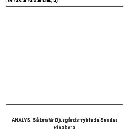
för Abdul Abdulmalik, 23.
ANALYS: Så bra är Djurgårds-ryktade Sander
Ringberg