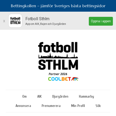
Bettingkollen – jämför Sveriges bästa bettingsidor
Fotboll Sthlm
x
Öppna i appen
App om AIK, Bajen och Djurgården
Om
AIK
Djurgården
Hammarby
Annonsera
Prenumerera
Min Profil
Sök