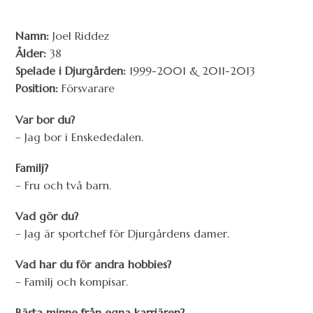
Namn:
Joel Riddez
Ålder:
38
Spelade i Djurgården:
1999-2001 & 2011-2013
Position:
Försvarare
Var bor du?
– Jag bor i Enskededalen.
Familj?
– Fru och två barn.
Vad gör du?
– Jag är sportchef för Djurgårdens damer.
Vad har du för andra hobbies?
– Familj och kompisar.
Bästa minne från egna karriären?