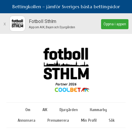
Bettingkollen – jämför Sveriges bästa bettingsidor
Fotboll Sthlm
x
Öppna i appen
App om AIK, Bajen och Djurgården
Om
AIK
Djurgården
Hammarby
Annonsera
Prenumerera
Min Profil
Sök