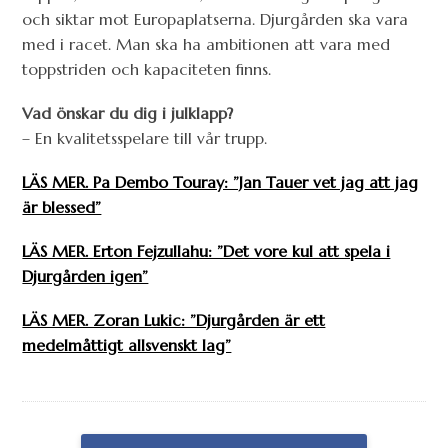
och siktar mot Europaplatserna. Djurgården ska vara
med i racet. Man ska ha ambitionen att vara med
toppstriden och kapaciteten finns.
Vad önskar du dig i julklapp?
– En kvalitetsspelare till vår trupp.
LÄS MER. Pa Dembo Touray: ”Jan Tauer vet jag att jag
är blessed”
LÄS MER. Erton Fejzullahu: ”Det vore kul att spela i
Djurgården igen”
LÄS MER. Zoran Lukic: ”Djurgården är ett
medelmåttigt allsvenskt lag”