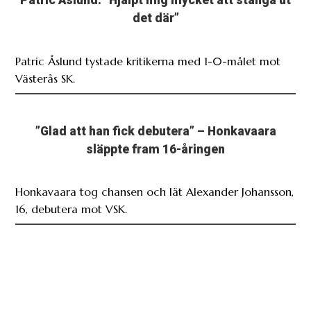
Patric Åslund: ”Hjälpt mig mycket att stänga ut
det där”
Patric Åslund tystade kritikerna med 1-0-målet mot
Västerås SK.
”Glad att han fick debutera” – Honkavaara
släppte fram 16-åringen
Honkavaara tog chansen och lät Alexander Johansson,
16, debutera mot VSK.