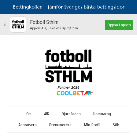
Bettingkollen – jämför Sveriges bästa bettingsidor
Fotboll Sthlm
x
Öppna i appen
App om AIK, Bajen och Djurgården
Om
AIK
Djurgården
Hammarby
Annonsera
Prenumerera
Min Profil
Sök