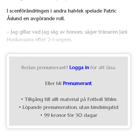
I scenförändringen i andra halvlek spelade Patric
Åslund en avgörande roll.
– Jag gillar vad jag såg av honom, säger tränaren Jani
Honkavaara efter 2-1-segern.
Redan prenumerant?
Logga in
för att läsa.
Eller bli
Prenumerant
• Tillgång till allt material på Fotboll Sthlm
• Löpande prenumeration, utan bindningstid
• 99 kronor för 30 dagar