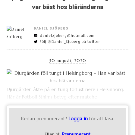
var bäst hos blåränderna
DANIEL SJÖBERG
daniel.sjoberg@hotmail.com
Följ @Daniel_Sjoberg på twitter
30 augusti, 2020
Djurgården åkte på en tung förlust nere i Helsinborg.
Här är Fotboll Sthlms betyg efter matche
Redan prenumerant?
Logga in
för att läsa.
Eller bli
Prenumerant