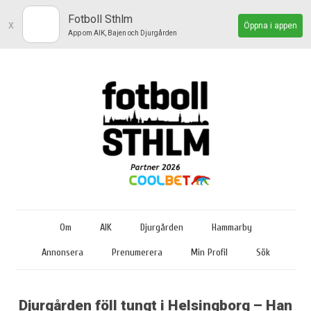
Fotboll Sthlm
x
Öppna i appen
App om AIK, Bajen och Djurgården
Om
AIK
Djurgården
Hammarby
Annonsera
Prenumerera
Min Profil
Sök
Djurgården föll tungt i Helsingborg – Han