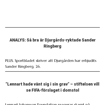
ANALYS: Så bra är Djurgårds-ryktade Sander
Ringberg
PLUS. Sportbladet skriver att Djurgården har erbjudits
Sander Ringberg, 26.
”Lennart hade vänt sig i sin grav” – stiftelsen vill
se FIFA-förslaget i domstol
Lennart Johansson Foundation reagerar skarpt på