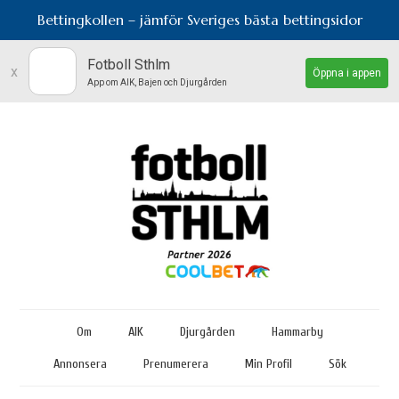
Bettingkollen – jämför Sveriges bästa bettingsidor
Fotboll Sthlm
x
Öppna i appen
App om AIK, Bajen och Djurgården
Om
AIK
Djurgården
Hammarby
Annonsera
Prenumerera
Min Profil
Sök