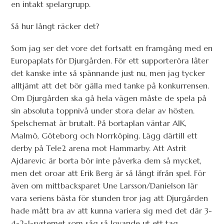
en intakt spelargrupp.
Så hur långt räcker det?
Som jag ser det vore det fortsatt en framgång med en
Europaplats för Djurgården. För ett supporteröra låter
det kanske inte så spännande just nu, men jag tycker
alltjämt att det bör gälla med tanke på konkurrensen.
Om Djurgården ska gå hela vägen måste de spela på
sin absoluta toppnivå under stora delar av hösten.
Spelschemat är brutalt. På bortaplan väntar AIK,
Malmö, Göteborg och Norrköping. Lägg därtill ett
derby på Tele2 arena mot Hammarby. Att Astrit
Ajdarevic är borta bör inte påverka dem så mycket,
men det oroar att Erik Berg är så långt ifrån spel. För
även om mittbacksparet Une Larsson/Danielson lär
vara seriens bästa för stunden tror jag att Djurgården
hade mått bra av att kunna variera sig med det där 3-
4-2-1-systemet som såg så lovande ut ett tag.