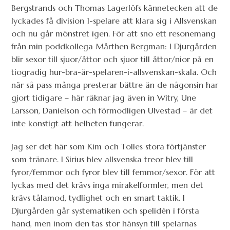
Bergstrands och Thomas Lagerlöfs kännetecken att de
lyckades få division 1-spelare att klara sig i Allsvenskan
och nu går mönstret igen. För att sno ett resonemang
från min poddkollega Mårthen Bergman: I Djurgården
blir sexor till sjuor/åttor och sjuor till åttor/nior på en
tiogradig hur-bra-är-spelaren-i-allsvenskan-skala. Och
när så pass många presterar bättre än de någonsin har
gjort tidigare – här räknar jag även in Witry, Une
Larsson, Danielson och förmodligen Ulvestad – är det
inte konstigt att helheten fungerar.
Jag ser det här som Kim och Tolles stora förtjänster
som tränare. I Sirius blev allsvenska treor blev till
fyror/femmor och fyror blev till femmor/sexor. För att
lyckas med det krävs inga mirakelformler, men det
krävs tålamod, tydlighet och en smart taktik. I
Djurgården går systematiken och spelidén i första
hand, men inom den tas stor hänsyn till spelarnas