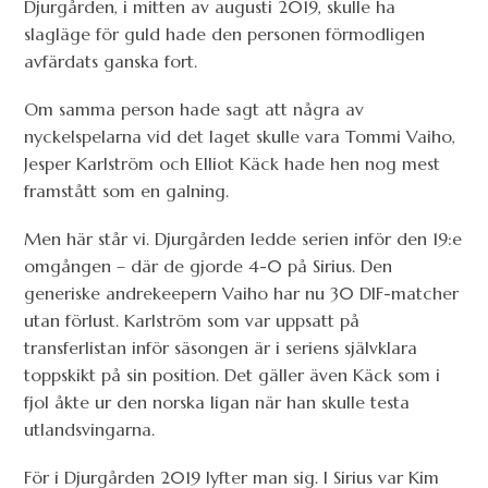
Djurgården, i mitten av augusti 2019, skulle ha
slagläge för guld hade den personen förmodligen
avfärdats ganska fort.
Om samma person hade sagt att några av
nyckelspelarna vid det laget skulle vara Tommi Vaiho,
Jesper Karlström och Elliot Käck hade hen nog mest
framstått som en galning.
Men här står vi. Djurgården ledde serien inför den 19:e
omgången – där de gjorde 4-0 på Sirius. Den
generiske andrekeepern Vaiho har nu 30 DIF-matcher
utan förlust. Karlström som var uppsatt på
transferlistan inför säsongen är i seriens självklara
toppskikt på sin position. Det gäller även Käck som i
fjol åkte ur den norska ligan när han skulle testa
utlandsvingarna.
För i Djurgården 2019 lyfter man sig. I Sirius var Kim