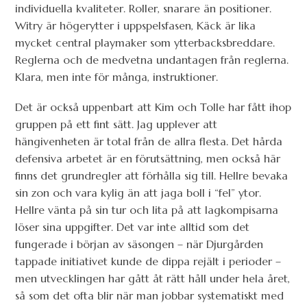
individuella kvaliteter. Roller, snarare än positioner.
Witry är högerytter i uppspelsfasen, Käck är lika
mycket central playmaker som ytterbacksbreddare.
Reglerna och de medvetna undantagen från reglerna.
Klara, men inte för många, instruktioner.
Det är också uppenbart att Kim och Tolle har fått ihop
gruppen på ett fint sätt. Jag upplever att
hängivenheten är total från de allra flesta. Det hårda
defensiva arbetet är en förutsättning, men också här
finns det grundregler att förhålla sig till. Hellre bevaka
sin zon och vara kylig än att jaga boll i “fel” ytor.
Hellre vänta på sin tur och lita på att lagkompisarna
löser sina uppgifter. Det var inte alltid som det
fungerade i början av säsongen – när Djurgården
tappade initiativet kunde de dippa rejält i perioder –
men utvecklingen har gått åt rätt håll under hela året,
så som det ofta blir när man jobbar systematiskt med