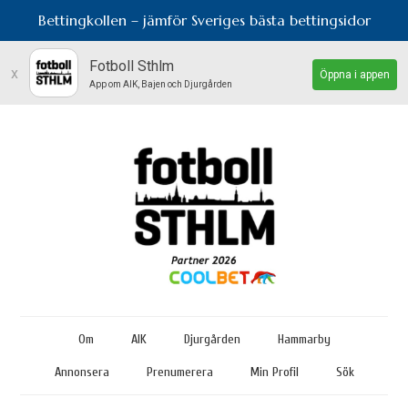
Bettingkollen – jämför Sveriges bästa bettingsidor
Fotboll Sthlm
x
Öppna i appen
App om AIK, Bajen och Djurgården
Om
AIK
Djurgården
Hammarby
Annonsera
Prenumerera
Min Profil
Sök