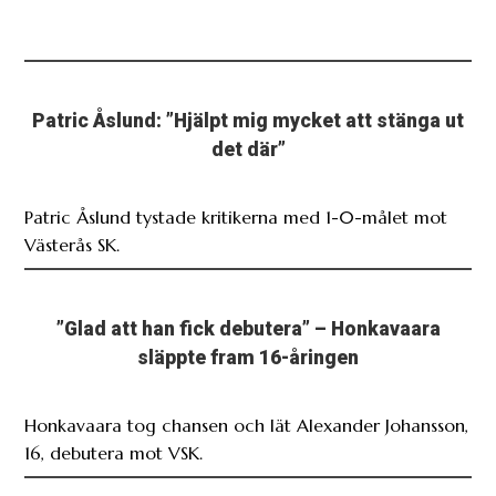
Patric Åslund: ”Hjälpt mig mycket att stänga ut
det där”
Patric Åslund tystade kritikerna med 1-0-målet mot
Västerås SK.
”Glad att han fick debutera” – Honkavaara
släppte fram 16-åringen
Honkavaara tog chansen och lät Alexander Johansson,
16, debutera mot VSK.