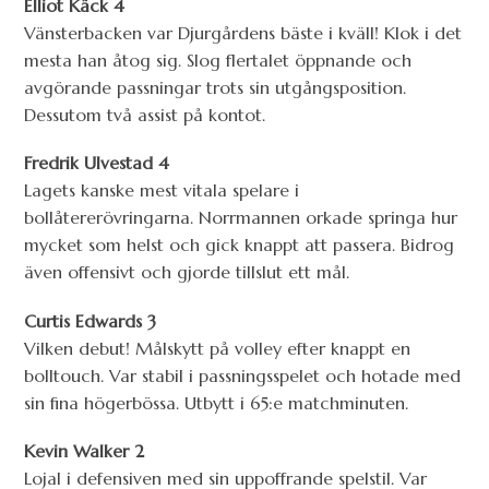
Elliot Käck 4
Vänsterbacken var Djurgårdens bäste i kväll! Klok i det
mesta han åtog sig. Slog flertalet öppnande och
avgörande passningar trots sin utgångsposition.
Dessutom två assist på kontot.
Fredrik Ulvestad 4
Lagets kanske mest vitala spelare i
bollåtererövringarna. Norrmannen orkade springa hur
mycket som helst och gick knappt att passera. Bidrog
även offensivt och gjorde tillslut ett mål.
Curtis Edwards 3
Vilken debut! Målskytt på volley efter knappt en
bolltouch. Var stabil i passningsspelet och hotade med
sin fina högerbössa. Utbytt i 65:e matchminuten.
Kevin Walker 2
Lojal i defensiven med sin uppoffrande spelstil. Var