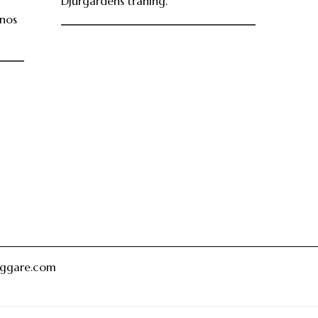
Djurgårdens träning.
inos
oggare.com