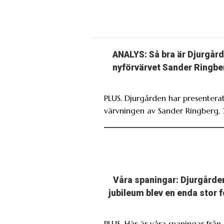
ANALYS: Så bra är Djurgård
nyförvärvet Sander Ringbe
PLUS. Djurgården har presentera
värvningen av Sander Ringberg, 
Våra spaningar: Djurgårde
jubileum blev en enda stor f
PLUS. Här är våra spaningar från