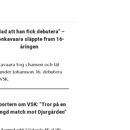
lad att han fick debutera” –
nkavaara släppte fram 16-
åringen
avaara tog chansen och lät
ander Johansson, 16, debutera
VSK.
portern om VSK: ”Tror på en
ngd match mot Djurgården”
 Formstarkt Västerås SK ställs