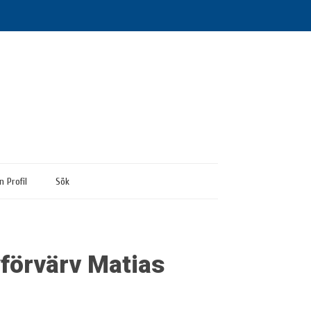
n Profil
Sök
yförvärv Matias