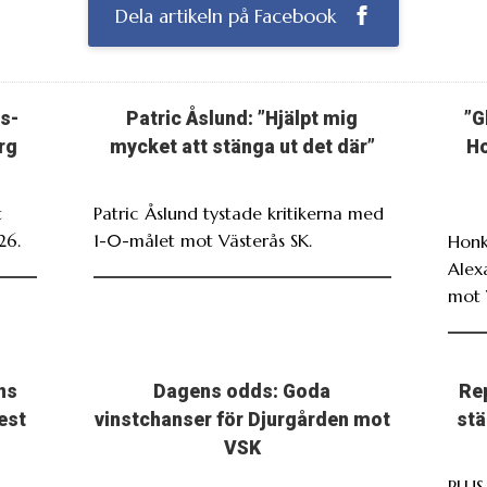
Dela artikeln på Facebook
s-
Patric Åslund: ”Hjälpt mig
”G
rg
mycket att stänga ut det där”
Ho
t
Patric Åslund tystade kritikerna med
26.
1-0-målet mot Västerås SK.
Honk
Alex
mot 
ns
Dagens odds: Goda
Re
est
vinstchanser för Djurgården mot
stä
VSK
PLUS.