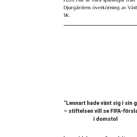
Djurgårdens överkörning av Väs
SK.
”Lennart hade vänt sig i sin 
– stiftelsen vill se FIFA-förs
i domstol