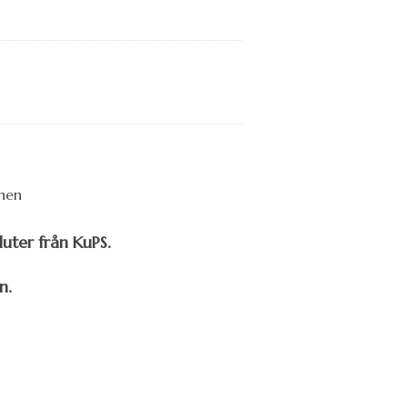
uter från KuPS.
n.