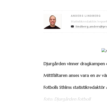
ANDERS LINDBERG
Statistikredaktör/repor
lindberg.anders@pr
Djurgården vinner dragkampen om
Mittfältaren anses vara en av vä
Fotbolls Sthlms statistikredaktö
Foto: Djurgården Fotboll