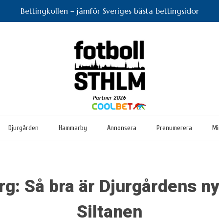
Bettingkollen – jämför Sveriges bästa bettingsidor
Djurgården
Hammarby
Annonsera
Prenumerera
Mi
g: Så bra är Djurgårdens n
Siltanen