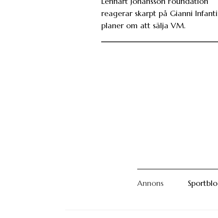
Lennart Johansson Foundation
reagerar skarpt på Gianni Infant
planer om att sälja VM.
Annons
Sportbl