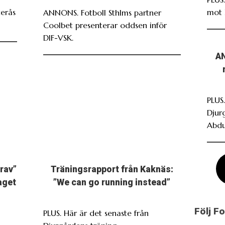
terås
mot 
ANNONS. Fotboll Sthlms partner
Coolbet presenterar oddsen inför
DIF-VSK.
AN
PLUS
Djur
Abdu
grav”
Träningsrapport från Kaknäs:
laget
”We can go running instead”
Följ F
PLUS. Här är det senaste från