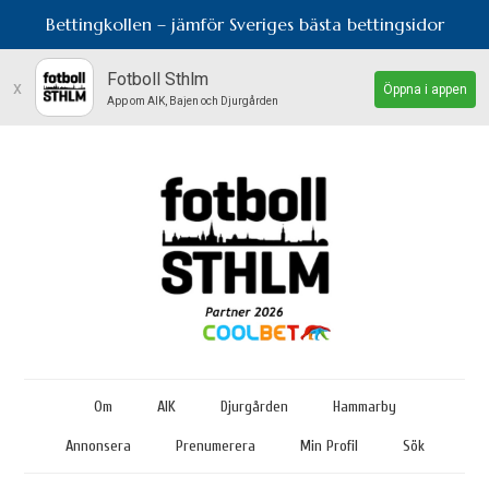
Bettingkollen – jämför Sveriges bästa bettingsidor
Fotboll Sthlm
x
Öppna i appen
App om AIK, Bajen och Djurgården
Om
AIK
Djurgården
Hammarby
Annonsera
Prenumerera
Min Profil
Sök