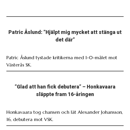
Patric Åslund: ”Hjälpt mig mycket att stänga ut
det där”
Patric Åslund tystade kritikerna med 1-0-målet mot
Västerås SK.
”Glad att han fick debutera” – Honkavaara
släppte fram 16-åringen
Honkavaara tog chansen och lät Alexander Johansson,
16, debutera mot VSK.