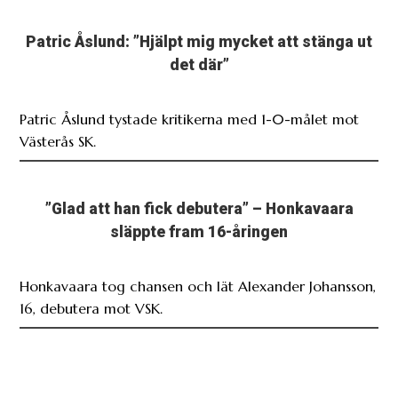
Patric Åslund: ”Hjälpt mig mycket att stänga ut
det där”
Patric Åslund tystade kritikerna med 1-0-målet mot
Västerås SK.
”Glad att han fick debutera” – Honkavaara
släppte fram 16-åringen
Honkavaara tog chansen och lät Alexander Johansson,
16, debutera mot VSK.