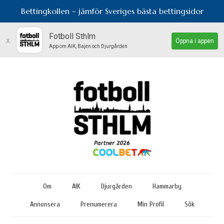
Bettingkollen – jämför Sveriges bästa bettingsidor
Fotboll Sthlm
x
Öppna i appen
App om AIK, Bajen och Djurgården
Om
AIK
Djurgården
Hammarby
Annonsera
Prenumerera
Min Profil
Sök