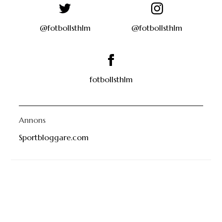
@fotbollsthlm
@fotbollsthlm
fotbollsthlm
Annons
Sportbloggare.com