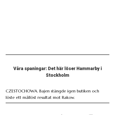
Våra spaningar: Det här löser Hammarby i
Stockholm
CZESTOCHOWA. Bajen stängde igen butiken och
löste ett mållöst resultat mot Rakow.
CZESTOSCHOWA: Rakow vet om vilken
utmaning som väntar i Stockholm