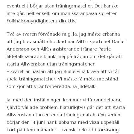
eventuellt börjar utan träningsmatcher. Det kanske
inte går, helt enkelt, om man ska anpassa sig efter
Folkhälsomyndighetens direktiv.
Två av svaren förvånade mig. Ja, jag måste erkänna
att jag blev smått chockad när MFF:s sportchef Daniel
Andersson och AIK:s assisterande tränare Patric
Jildefalk svarade blankt nej på frågan om det går att
starta Allsvenskan utan träningsmatcher.
– Svaret är nästan att jag skulle vilja kräva att vi får
spela träningsmatcher. Vi måste få möta motstånd
som gör att vi är förberedda, sa Jildefalk.
Ja, med den inställningen kommer vi få omedelbara,
självförvållade problem. Naturligtvis går det att starta
Allsvenskan utan en enda träningsmatch. Om serien
börjar den 14 juni har klubbarna med vissa uppehåll
kört på i fem månader – svenskt rekord i försäsong.