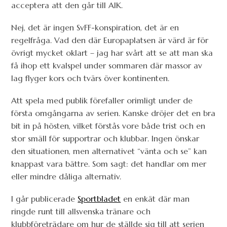
acceptera att den går till AIK.
Nej, det är ingen SvFF-konspiration, det är en
regelfråga. Vad den där Europaplatsen är värd är för
övrigt mycket oklart – jag har svårt att se att man ska
få ihop ett kvalspel under sommaren där massor av
lag flyger kors och tvärs över kontinenten.
Att spela med publik förefaller orimligt under de
första omgångarna av serien. Kanske dröjer det en bra
bit in på hösten, vilket förstås vore både trist och en
stor smäll för supportrar och klubbar. Ingen önskar
den situationen, men alternativet “vänta och se” kan
knappast vara bättre. Som sagt: det handlar om mer
eller mindre dåliga alternativ.
I går publicerade
Sportbladet
en enkät där man
ringde runt till allsvenska tränare och
klubbföreträdare om hur de ställde sig till att serien