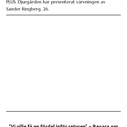
”Vi ville få en fördel inför returen” – Besara om
matchplanen mot Rakow