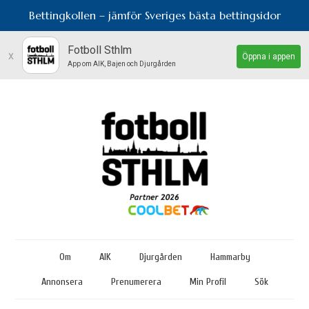
Bettingkollen – jämför Sveriges bästa bettingsidor
Fotboll Sthlm
x
Öppna i appen
App om AIK, Bajen och Djurgården
Om
AIK
Djurgården
Hammarby
Annonsera
Prenumerera
Min Profil
Sök