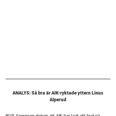
ANALYS: Så bra är AIK-ryktade yttern Linus
Alperud
PLUS. Expressen skriver att AIK har lagt ett bud på
Lilleströms Linus Alperud, 20.