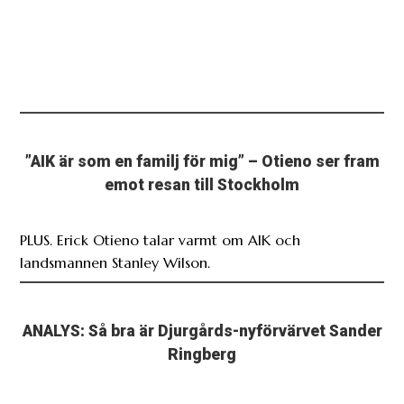
”AIK är som en familj för mig” – Otieno ser fram
emot resan till Stockholm
PLUS. Erick Otieno talar varmt om AIK och
landsmannen Stanley Wilson.
ANALYS: Så bra är Djurgårds-nyförvärvet Sander
Ringberg
PLUS. Djurgården har presenterat värvningen av
Sander Ringberg, 26.