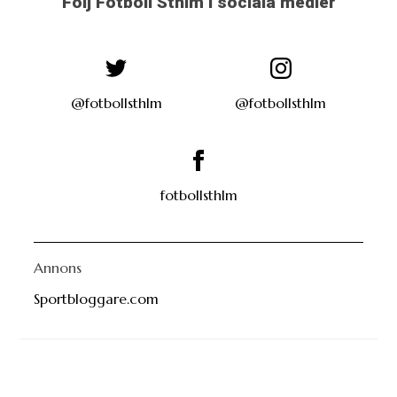
Följ Fotboll Sthlm i sociala medier
@fotbollsthlm
@fotbollsthlm
fotbollsthlm
Annons
Sportbloggare.com