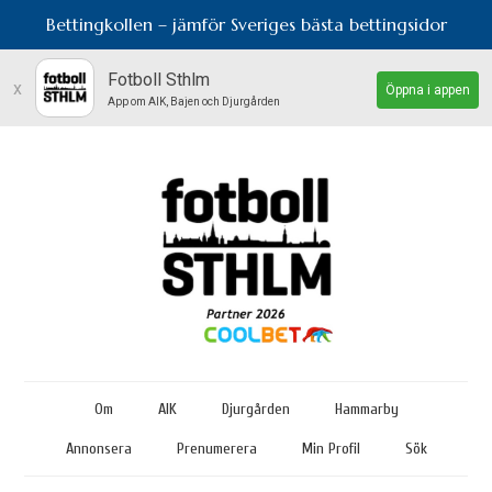
Bettingkollen – jämför Sveriges bästa bettingsidor
Fotboll Sthlm
x
Öppna i appen
App om AIK, Bajen och Djurgården
Om
AIK
Djurgården
Hammarby
Annonsera
Prenumerera
Min Profil
Sök