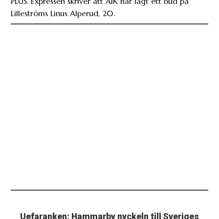
PLUS. Expressen skriver att AIK har lagt ett bud på
Lilleströms Linus Alperud, 20.
Uefaranken: Hammarby nyckeln till Sveriges