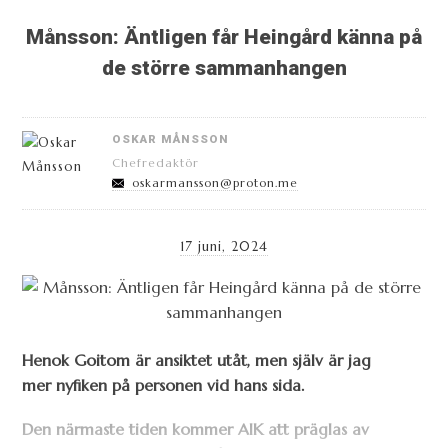
Månsson: Äntligen får Heingård känna på
de större sammanhangen
OSKAR MÅNSSON
Chefredaktör
oskarmansson@proton.me
17 juni, 2024
Henok Goitom är ansiktet utåt, men själv är jag
mer nyfiken på personen vid hans sida.
Den närmaste tiden kommer AIK att präglas av