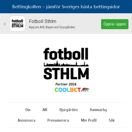
Bettingkollen – jämför Sveriges bästa bettingsidor
Fotboll Sthlm
x
Öppna i appen
App om AIK, Bajen och Djurgården
Om
AIK
Djurgården
Hammarby
Annonsera
Prenumerera
Min Profil
Sök