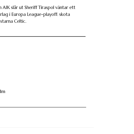
AIK slår ut Sheriff Tiraspol väntar ett
orlag i Europa League-playoff: skota
starna Celtic.
hlm