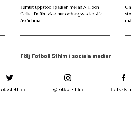
Tumult uppstod i pausen mellan AIK och
Om 
Celtic. En film visar hur ordningsvakter slår
st
åskådarna.
mä
Följ Fotboll Sthlm i sociala medier
otbollsthlm
@fotbollsthlm
fotbollst