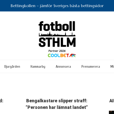
Bettingkollen – jämför Sveriges bästa bettingsidor
Djurgården
Hammarby
Annonsera
Prenumerera
Mi
d:
Bengalkastare slipper straff:
AI
”
”Personen har lämnat landet”