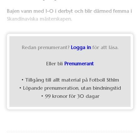
Bajen vann med 1-0 i derbyt och blir därmed femma i
Skandinaviska mästerskapen.
Redan prenumerant?
Logga in
för att läsa.
Eller bli
Prenumerant
• Tillgång till allt material på Fotboll Sthlm
• Löpande prenumeration, utan bindningstid
• 99 kronor för 30 dagar