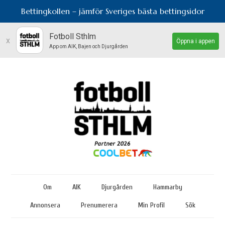
Bettingkollen – jämför Sveriges bästa bettingsidor
Fotboll Sthlm
x
Öppna i appen
App om AIK, Bajen och Djurgården
Om
AIK
Djurgården
Hammarby
Annonsera
Prenumerera
Min Profil
Sök