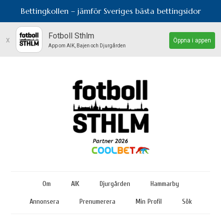
Bettingkollen – jämför Sveriges bästa bettingsidor
Fotboll Sthlm
x
Öppna i appen
App om AIK, Bajen och Djurgården
Om
AIK
Djurgården
Hammarby
Annonsera
Prenumerera
Min Profil
Sök