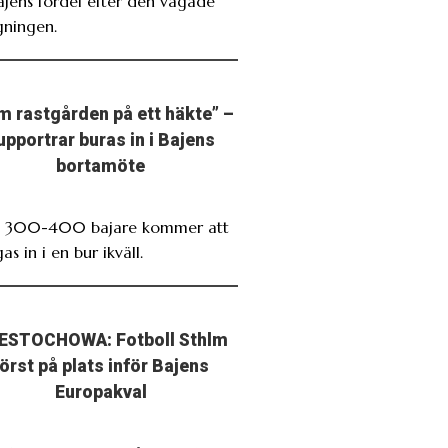
Bajens fördel efter den vågade
gningen.
m rastgården på ett häkte” –
upportrar buras in i Bajens
bortamöte
. 300-400 bajare kommer att
as in i en bur ikväll.
ESTOCHOWA: Fotboll Sthlm
först på plats inför Bajens
Europakval