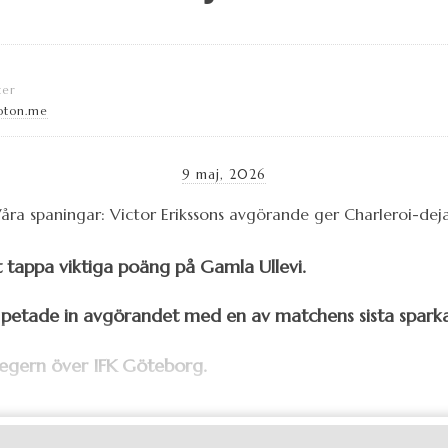
ter
oton.me
9 maj, 2026
 tappa viktiga poäng på Gamla Ullevi.
h petade in avgörandet med en av matchens sista sparka
segern över IFK Göteborg.