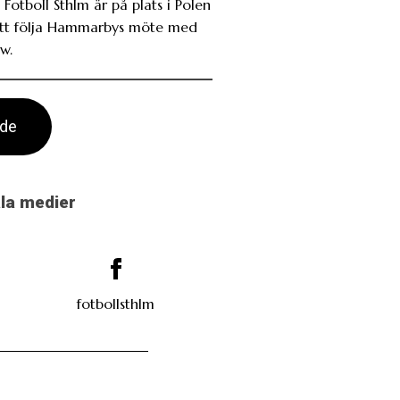
 Fotboll Sthlm är på plats i Polen
att följa Hammarbys möte med
w.
ade
ala medier
fotbollsthlm