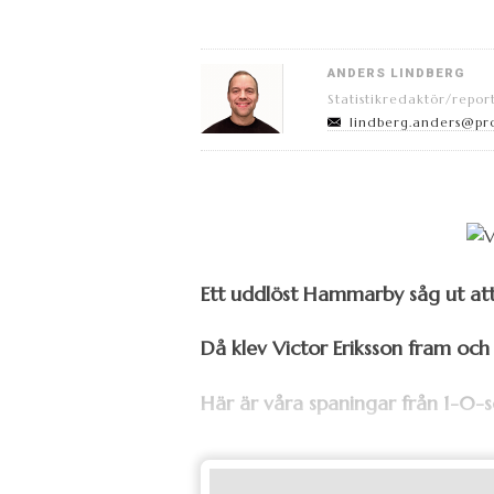
ANDERS LINDBERG
Statistikredaktör/repor
lindberg.anders@pr
Ett uddlöst Hammarby såg ut att
Då klev Victor Eriksson fram oc
Här är våra spaningar från 1-0-