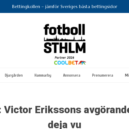
Bettingkollen – jämför Sveriges bästa bettingsidor
Djurgården
Hammarby
Annonsera
Prenumerera
Mi
: Victor Erikssons avgörande
deja vu