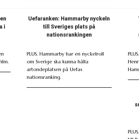
ten
Uefaranken: Hammarby nyckeln
a i
till Sveriges plats på
nationsrankingen
en
PLUS. Hammarby har en nyckelroll
PLUS
hlm.
om Sverige ska kunna hålla
Henr
artondeplatsen på Uefas
Ham
nationsranking.
s
PLUS