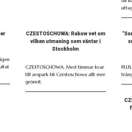
till 
utta
ser
CZESTOSCHOWA: Rakow vet om
”So
vilken utmaning som väntar i
s
Stockholm
igen
ultat
CZESTOSCHOWA. Med timmar kvar
PLUS
till avspark bli Czestoschowa allt mer
träng
grönvit.
CZ