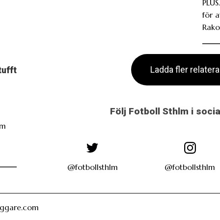
PLUS.
för 
Rako
Ladda fler relater
tufft
Följ Fotboll Sthlm i soci
öm
i
@fotbollsthlm
@fotbollsthlm
oggare.com