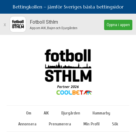
Bettingkollen – jämför Sveriges bästa bettingsidor
Fotboll Sthlm
x
Öppna i appen
App om AIK, Bajen och Djurgården
Om
AIK
Djurgården
Hammarby
Annonsera
Prenumerera
Min Profil
Sök