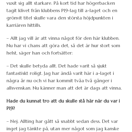
vuxit sig allt starkare. På kort tid har högerbacken
tagit klivet från klubbens P19-lag till a-laget och en
grönvit titel skulle vara den största höjdpunkten i
karriären hittills.
– Allt jag vill är att vinna något för den här klubben.
Nu har vi chans att göra det, så det är hur stort som
helst, säger han och fortsätter:
– Det skulle betyda allt. Det hade varit så sjukt
fantastiskt roligt. Jag har ändå varit här i a-laget i
några år nu och vi har kommit tvåa två gånger i
allsvenskan. Nu känner man att det är dags att vinna.
Hade du kunnat tro att du skulle stå här när du var i
P19?
– Nej. Allting har gått så snabbt sedan dess. Det var
inget jag tänkte på, utan mer något som jag kanske