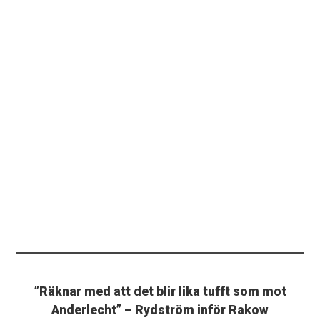
”Räknar med att det blir lika tufft som mot
Anderlecht” – Rydström inför Rakow
CZESTOCHOWA. Henrik Rydström har god koll på vad
som väntar i Rakow.