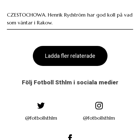
Ladda fler relaterade
Följ Fotboll Sthlm i sociala medier
@fotbollsthlm
@fotbollsthlm
fotbollsthlm
Annons