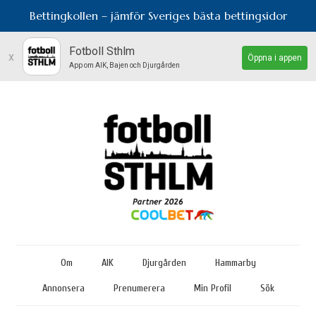
Bettingkollen – jämför Sveriges bästa bettingsidor
Fotboll Sthlm
x
Öppna i appen
App om AIK, Bajen och Djurgården
Om
AIK
Djurgården
Hammarby
Annonsera
Prenumerera
Min Profil
Sök