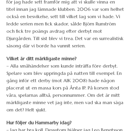
för jag hade sett framför mig att vi skulle vinna en
titel innan jag lämnade klubben. 2006 var som helhet
också en besvikelse, sett till vilket lag som vi hade. Vi
ledde serien men fick skador, sålde Björn Runström
och fick tre poängs avdrag efter derbyt mot
Djurgården. Till sist blev vi trea. Det var en surrealistisk
säsong där vi borde ha vunnit serien.
Vilket är ditt märkligaste minne?
– Alla småhändelser som kunde inträffa före derbyt.
Spelare som blev uppringda på natten till exempel. En
gång inför ett derby (mot AIK 2008) hade någon
placerat ut en massa kors på Årsta IP. På korsen stod
våra, spelarnas alltså, personnummer. Om det är mitt
märkligaste minne vet jag inte, men vad ska man säga
om det? Helt sjukt.
Hur följer du Hammarby idag?
– Jag har bra koll. Dessutom hjälper jag Leo Bengtsson