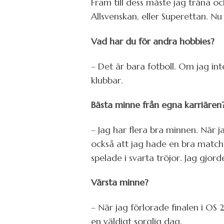
Fram till dess måste jag träna o
Allsvenskan, eller Superettan. Nu 
Vad har du för andra hobbies?
– Det är bara fotboll. Om jag int
klubbar.
Bästa minne från egna karriären
– Jag har flera bra minnen. När 
också att jag hade en bra match 
spelade i svarta tröjor. Jag gjor
Värsta minne?
– När jag förlorade finalen i O
en väldigt sorglig dag.