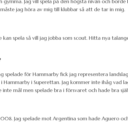
ch gymma. Jag vill spela på den högsta nivån och borde 
måste jag höra av mig till klubbar så att de tar in mig.
e kan spela så vill jag jobba som scout. Hitta nya talang
?
jag spelade för Hammarby fick jag representera landsla
i Hammarby i Superettan. Jag kommer inte ihåg vad lag
de inte mål men spelade bra i försvaret och hade bra sjä
S 2008. Jag spelade mot Argentina som hade Aguero och