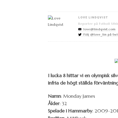
LOVE LINDQVIST
Reporter på Fotboll Sth
love@lindqvist.com
Följ @love_lin på twi
I lucka 8 hittar vi en olympisk 
infria de högt ställda förväntning
Namn
: Monday James
Ålder
: 32
Spelade i Hammarby
: 2009-20