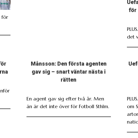
Uefa
för
 för
PLUS
det 
för
Månsson: Den första agenten
Uef
rna
gav sig – snart väntar nästa i
rätten
nför
En agent gav sig efter två år. Men
PLUS
än är det inte över för Fotboll Sthlm.
om S
arto
nati