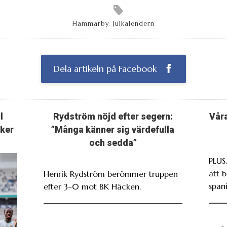
Hammarby
,
Julkalendern
Dela artikeln på Facebook
l
Rydström nöjd efter segern:
Vår
nker
”Många känner sig värdefulla
och sedda”
PLUS
att 
Henrik Rydström berömmer truppen
span
efter 3–0 mot BK Häcken.