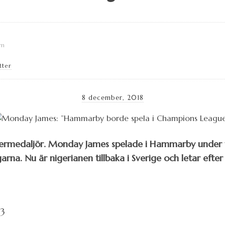
lm
tter
8 december, 2018
silvermedaljör. Monday James spelade i Hammarby under 
arna. Nu är nigerianen tillbaka i Sverige och letar efter
13