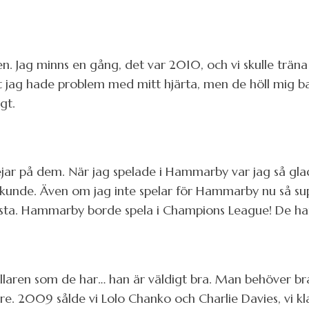
en. Jag minns en gång, det var 2010, och vi skulle trä
tt jag hade problem med mitt hjärta, men de höll mig b
gt.
jar på dem. När jag spelade i Hammarby var jag så glad.
 kunde. Även om jag inte spelar för Hammarby nu så su
sta. Hammarby borde spela i Champions League! De har 
fallaren som de har… han är väldigt bra. Man behöver b
are. 2009 sålde vi Lolo Chanko och Charlie Davies, vi kl