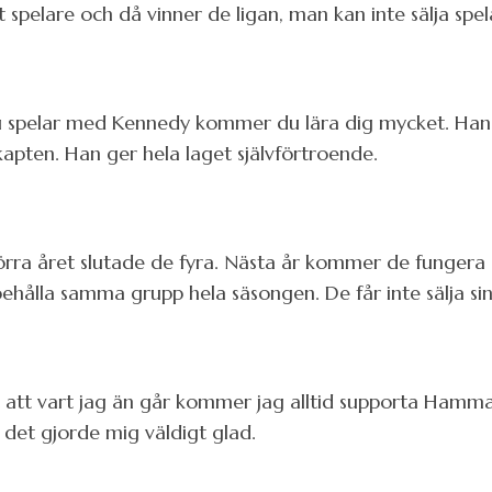
t spelare och då vinner de ligan, man kan inte sälja spe
 spelar med Kennedy kommer du lära dig mycket. Han h
 kapten. Han ger hela laget självförtroende.
 Förra året slutade de fyra. Nästa år kommer de funger
 behålla samma grupp hela säsongen. De får inte sälja sin
t att vart jag än går kommer jag alltid supporta Hamma
et gjorde mig väldigt glad.