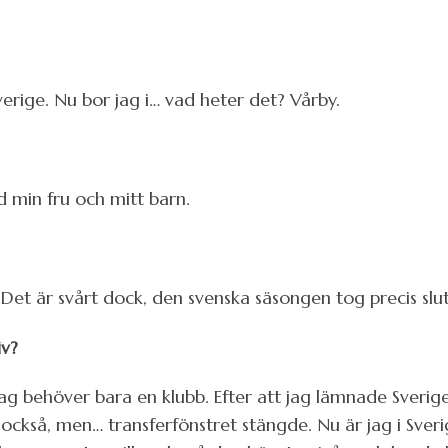
 Sverige. Nu bor jag i… vad heter det? Vårby.
ed min fru och mitt barn.
b. Det är svårt dock, den svenska säsongen tog precis slut
iv?
jag behöver bara en klubb. Efter att jag lämnade Sverige f
ai också, men… transferfönstret stängde. Nu är jag i Sveri