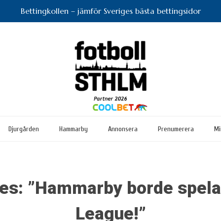
Bettingkollen – jämför Sveriges bästa bettingsidor
Djurgården
Hammarby
Annonsera
Prenumerera
Mi
s: ”Hammarby borde spela
League!”