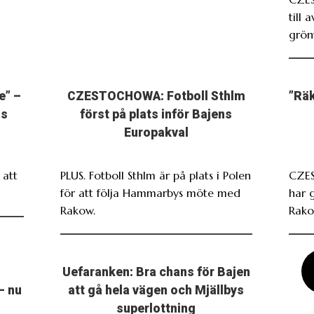
till 
grönv
e” –
CZESTOCHOWA: Fotboll Sthlm
”Räk
ns
först på plats inför Bajens
Europakval
att
PLUS. Fotboll Sthlm är på plats i Polen
CZES
för att följa Hammarbys möte med
har 
Rakow.
Rako
Uefaranken: Bra chans för Bajen
– nu
att gå hela vägen och Mjällbys
superlottning