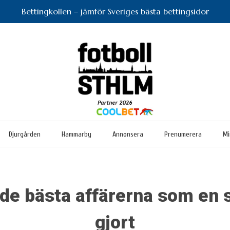
Bettingkollen – jämför Sveriges bästa bettingsidor
Djurgården
Hammarby
Annonsera
Prenumerera
Mi
de bästa affärerna som en 
gjort