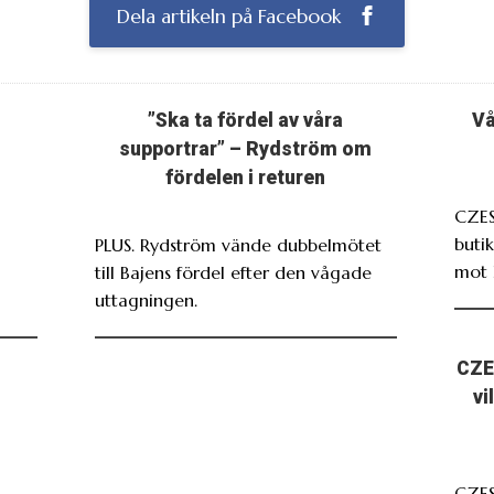
Dela artikeln på Facebook
”Ska ta fördel av våra
Vå
supportrar” – Rydström om
fördelen i returen
CZES
butik
PLUS. Rydström vände dubbelmötet
mot 
till Bajens fördel efter den vågade
uttagningen.
CZE
vi
CZE