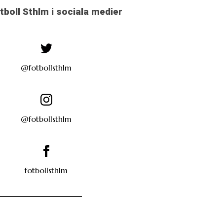
otboll Sthlm i sociala medier
@fotbollsthlm
@fotbollsthlm
fotbollsthlm