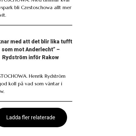
avspark bli Czestoschowa allt mer
it.
nar med att det blir lika tufft
som mot Anderlecht” –
Rydström inför Rakow
TOCHOWA. Henrik Rydström
god koll på vad som väntar i
w.
Ladda fler relaterade