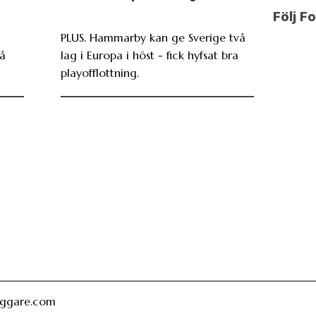
Följ F
PLUS. Hammarby kan ge Sverige två
På
lag i Europa i höst - fick hyfsat bra
playofflottning.
oggare.com