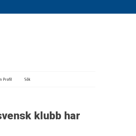
n Profil
Sök
svensk klubb har