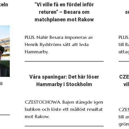
keln
”Vi ville få en fördel inför
returen” – Besara om
s
matchplanen mot Rakow
PLUS. Nahir Besara imponeras av
PLUS
Henrik Rydströms sätt att leda
till 
Hammarby.
utta
Våra spaningar: Det här löser
CZE
ll
Hammarby i Stockholm
vi
CZESTOCHOWA. Bajen stängde igen
butiken och löste ett mållöst resultat
CZE
mot Rakow.
till 
grönv