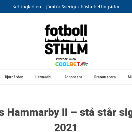
Bettingkollen – jämför Sveriges bästa bettingsidor
Djurgården
Hammarby
Annonsera
Prenumerera
Mi
 Hammarby II – stå står sig
2021