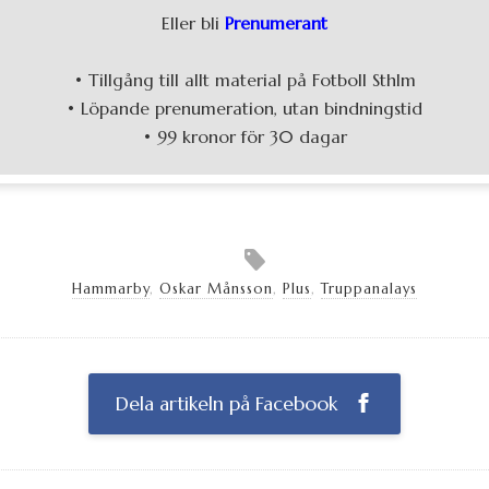
Eller bli
Prenumerant
• Tillgång till allt material på Fotboll Sthlm
• Löpande prenumeration, utan bindningstid
• 99 kronor för 30 dagar
Hammarby
,
Oskar Månsson
,
Plus
,
Truppanalays
Dela artikeln på Facebook