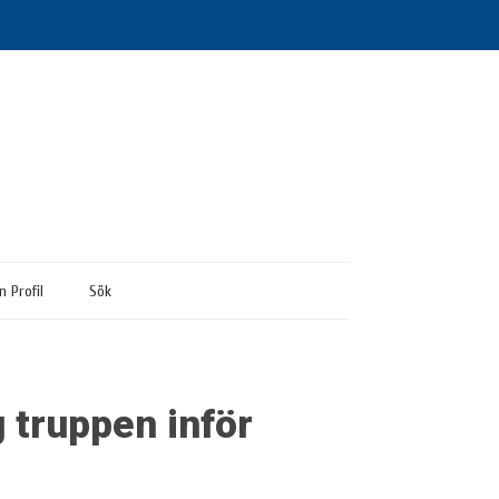
n Profil
Sök
 truppen inför