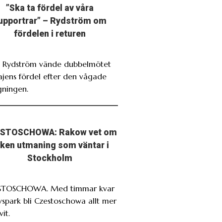
”Ska ta fördel av våra
upportrar” – Rydström om
fördelen i returen
. Rydström vände dubbelmötet
Bajens fördel efter den vågade
gningen.
STOSCHOWA: Rakow vet om
lken utmaning som väntar i
Stockholm
STOSCHOWA. Med timmar kvar
avspark bli Czestoschowa allt mer
it.