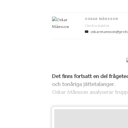
OSKAR MÅNSSON
Chefredaktör
oskarmansson@prot
Det finns fortsatt en del fråge
och tonåriga jättetalanger.
Oskar Månsson analyserar trupp