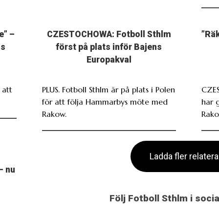
e” –
CZESTOCHOWA: Fotboll Sthlm
”Räk
ns
först på plats inför Bajens
Europakval
att
PLUS. Fotboll Sthlm är på plats i Polen
CZES
för att följa Hammarbys möte med
har 
Rakow.
Rako
Ladda fler relater
– nu
Följ Fotboll Sthlm i soci