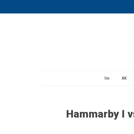
Om
AIK
Hammarby I vs