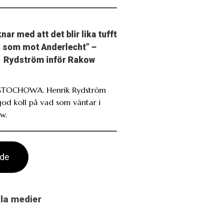
nar med att det blir lika tufft
som mot Anderlecht” –
Rydström inför Rakow
TOCHOWA. Henrik Rydström
god koll på vad som väntar i
w.
ade
ala medier