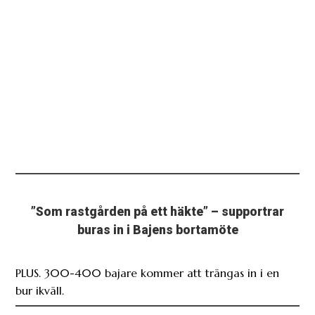
”Som rastgården på ett häkte” – supportrar
buras in i Bajens bortamöte
PLUS. 300-400 bajare kommer att trängas in i en
bur ikväll.
CZESTOCHOWA: Fotboll Sthlm först på plats