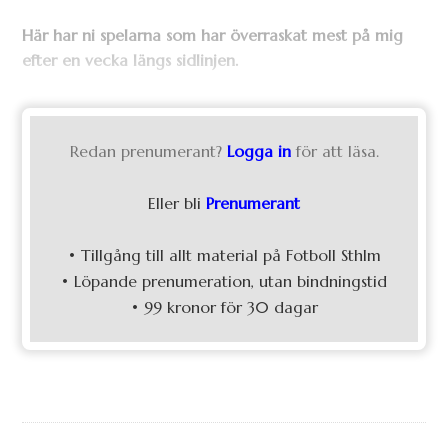
Här har ni spelarna som har överraskat mest på mig
efter en vecka längs sidlinjen.
Redan prenumerant?
Logga in
för att läsa.
Eller bli
Prenumerant
• Tillgång till allt material på Fotboll Sthlm
• Löpande prenumeration, utan bindningstid
• 99 kronor för 30 dagar