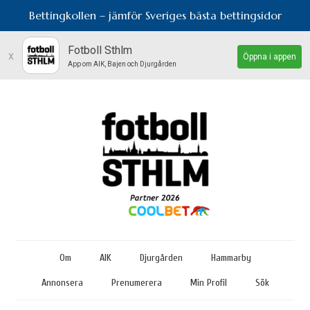
Bettingkollen – jämför Sveriges bästa bettingsidor
Fotboll Sthlm
x
Öppna i appen
App om AIK, Bajen och Djurgården
Om
AIK
Djurgården
Hammarby
Annonsera
Prenumerera
Min Profil
Sök