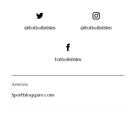
@fotbollsthlm
@fotbollsthlm
fotbollsthlm
Annons
Sportbloggare.com