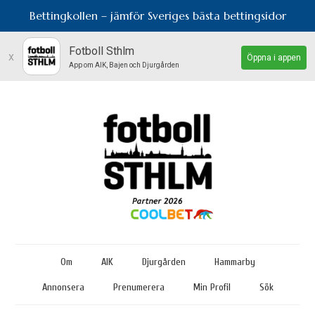
Bettingkollen – jämför Sveriges bästa bettingsidor
Fotboll Sthlm
x
Öppna i appen
App om AIK, Bajen och Djurgården
Om
AIK
Djurgården
Hammarby
Annonsera
Prenumerera
Min Profil
Sök