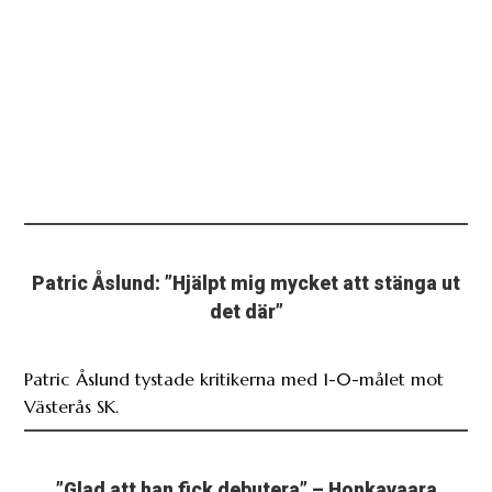
Patric Åslund: ”Hjälpt mig mycket att stänga ut
det där”
Patric Åslund tystade kritikerna med 1-0-målet mot
Västerås SK.
”Glad att han fick debutera” – Honkavaara