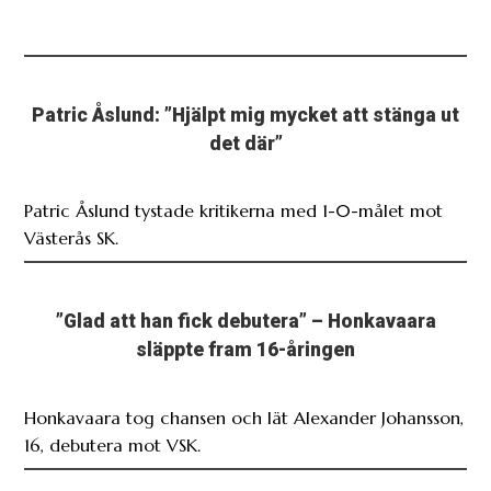
Patric Åslund: ”Hjälpt mig mycket att stänga ut
det där”
Patric Åslund tystade kritikerna med 1-0-målet mot
Västerås SK.
”Glad att han fick debutera” – Honkavaara
släppte fram 16-åringen
Honkavaara tog chansen och lät Alexander Johansson,
16, debutera mot VSK.