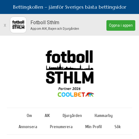
Bettingkollen – jämför Sveriges bästa bettingsidor
Fotboll Sthlm
x
Öppna i appen
App om AIK, Bajen och Djurgården
Om
AIK
Djurgården
Hammarby
Annonsera
Prenumerera
Min Profil
Sök