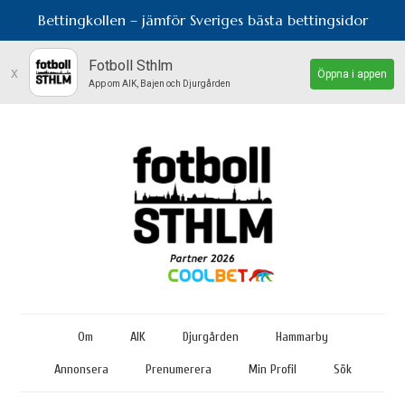
Bettingkollen – jämför Sveriges bästa bettingsidor
Fotboll Sthlm
x
Öppna i appen
App om AIK, Bajen och Djurgården
Om
AIK
Djurgården
Hammarby
Annonsera
Prenumerera
Min Profil
Sök