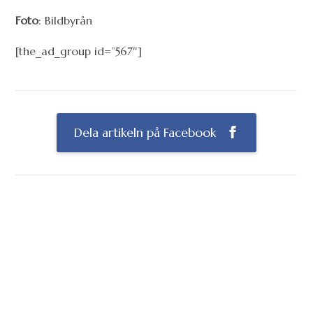
Foto
: Bildbyrån
[the_ad_group id=”567″]
Dela artikeln på Facebook