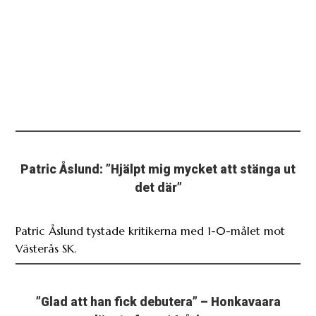
Patric Åslund: ”Hjälpt mig mycket att stänga ut
det där”
Patric Åslund tystade kritikerna med 1-0-målet mot
Västerås SK.
”Glad att han fick debutera” – Honkavaara