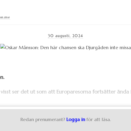
on.me
30 augusti, 2024
en.
visst ser det ut som att Europaresorna fortsätter ända 
Redan prenumerant?
Logga in
för att läsa.