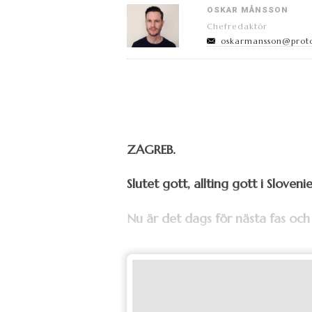
OSKAR MÅNSSON
Chefredaktör
oskarmansson@prot
ZAGREB.
Slutet gott, allting gott i Sloveni
Nu är det dags för nästa fas och 