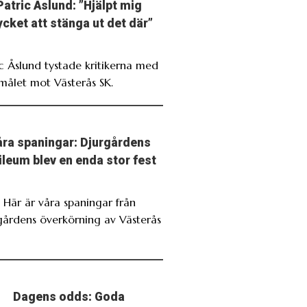
Patric Åslund: ”Hjälpt mig
cket att stänga ut det där”
ic Åslund tystade kritikerna med
målet mot Västerås SK.
ra spaningar: Djurgårdens
ileum blev en enda stor fest
. Här är våra spaningar från
gårdens överkörning av Västerås
Dagens odds: Goda