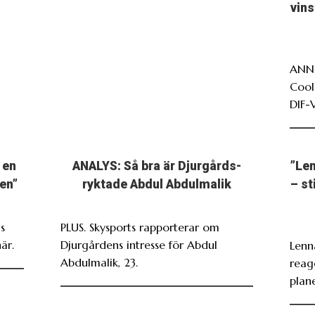
vin
ANNO
Cool
DIF-
 en
ANALYS: Så bra är Djurgårds-
”Len
en”
ryktade Abdul Abdulmalik
– st
s
PLUS. Skysports rapporterar om
är.
Djurgårdens intresse för Abdul
Lenn
Abdulmalik, 23.
reag
plan