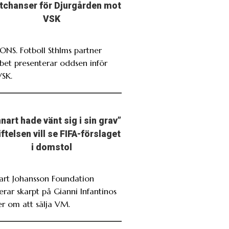
stchanser för Djurgården mot
VSK
NS. Fotboll Sthlms partner
bet presenterar oddsen inför
VSK.
nart hade vänt sig i sin grav”
iftelsen vill se FIFA-förslaget
i domstol
art Johansson Foundation
erar skarpt på Gianni Infantinos
er om att sälja VM.