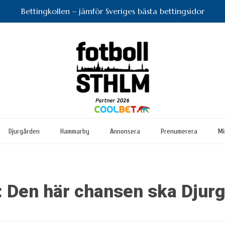
Bettingkollen – jämför Sveriges bästa bettingsidor
Djurgården
Hammarby
Annonsera
Prenumerera
Mi
 Den här chansen ska Djurg