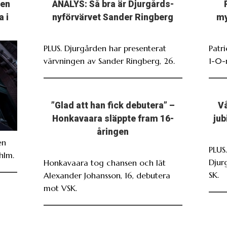
ten
ANALYS: Så bra är Djurgårds-
a i
nyförvärvet Sander Ringberg
my
PLUS. Djurgården har presenterat
Patr
värvningen av Sander Ringberg, 26.
1-0-
”Glad att han fick debutera” –
Vå
Honkavaara släppte fram 16-
jub
åringen
en
PLUS
hlm.
Djur
Honkavaara tog chansen och lät
SK.
Alexander Johansson, 16, debutera
mot VSK.