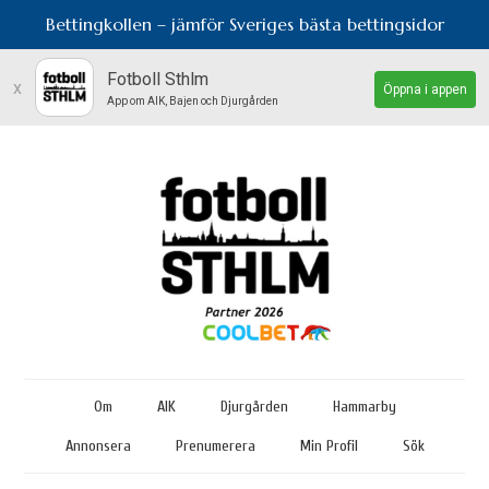
Bettingkollen – jämför Sveriges bästa bettingsidor
Fotboll Sthlm
x
Öppna i appen
App om AIK, Bajen och Djurgården
Om
AIK
Djurgården
Hammarby
Annonsera
Prenumerera
Min Profil
Sök