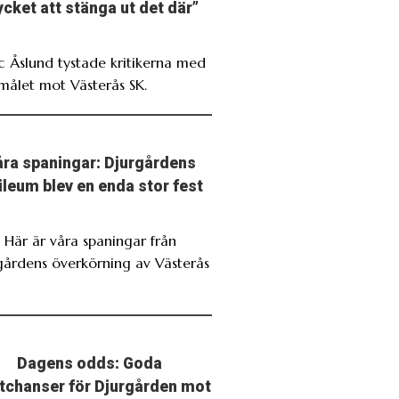
cket att stänga ut det där”
ic Åslund tystade kritikerna med
målet mot Västerås SK.
ra spaningar: Djurgårdens
ileum blev en enda stor fest
. Här är våra spaningar från
gårdens överkörning av Västerås
Dagens odds: Goda
stchanser för Djurgården mot