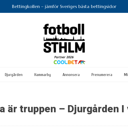
Bettingkollen – jämför Sveriges bästa bettingsidor
Djurgården
Hammarby
Annonsera
Prenumerera
Mi
 är truppen – Djurgården I 