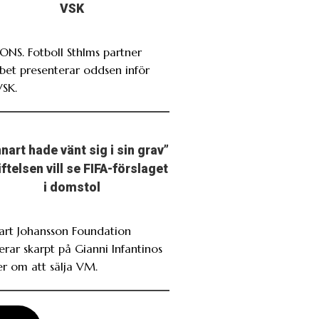
VSK
NS. Fotboll Sthlms partner
bet presenterar oddsen inför
VSK.
nart hade vänt sig i sin grav”
iftelsen vill se FIFA-förslaget
i domstol
art Johansson Foundation
erar skarpt på Gianni Infantinos
er om att sälja VM.