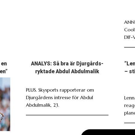
ANNO
Cool
DIF-
 en
ANALYS: Så bra är Djurgårds-
”Len
en”
ryktade Abdul Abdulmalik
– st
PLUS. Skysports rapporterar om
Djurgårdens intresse för Abdul
Lenn
Abdulmalik, 23.
reag
plan