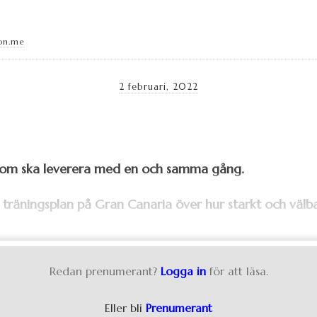
on.me
2 februari, 2022
som ska leverera med en och samma gång.
räningsplan på Gran Canaria över hur starkt och välba
Redan prenumerant?
Logga in
för att läsa.
Eller bli
Prenumerant