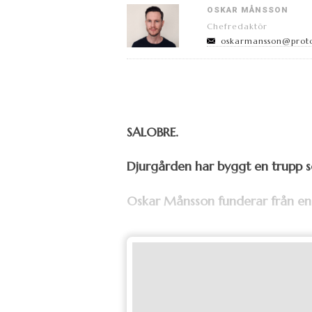
OSKAR MÅNSSON
Chefredaktör
oskarmansson@prot
SALOBRE.
Djurgården har byggt en trupp 
Oskar Månsson funderar från en t