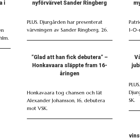
a i
nyförvärvet Sander Ringberg
my
PLUS. Djurgården har presenterat
Patr
värvningen av Sander Ringberg, 26.
1-0-
en
hlm.
”Glad att han fick debutera” –
Vå
Honkavaara släppte fram 16-
jub
åringen
PLUS
Djur
Honkavaara tog chansen och lät
SK.
Alexander Johansson, 16, debutera
mot VSK.
vin