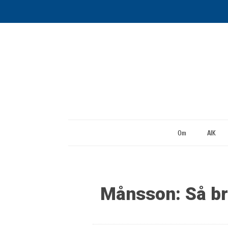
Om
AIK
Månsson: Så bra