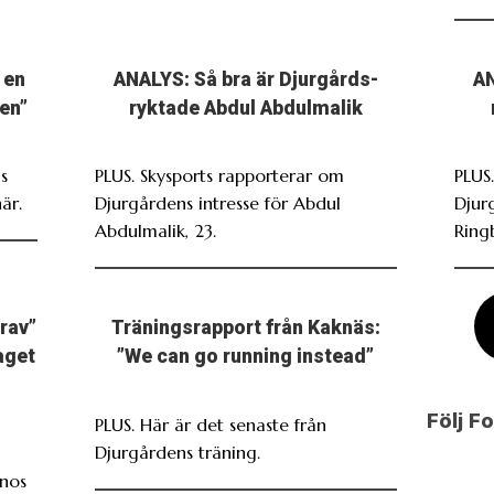
 en
ANALYS: Så bra är Djurgårds-
AN
en”
ryktade Abdul Abdulmalik
s
PLUS. Skysports rapporterar om
PLUS.
är.
Djurgårdens intresse för Abdul
Djur
Abdulmalik, 23.
Ring
grav”
Träningsrapport från Kaknäs:
laget
”We can go running instead”
Följ F
PLUS. Här är det senaste från
Djurgårdens träning.
inos