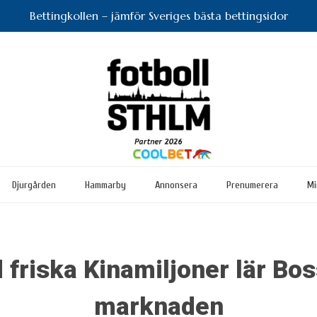
Bettingkollen – jämför Sveriges bästa bettingsidor
Djurgården
Hammarby
Annonsera
Prenumerera
Mi
riska Kinamiljoner lär Bos
marknaden