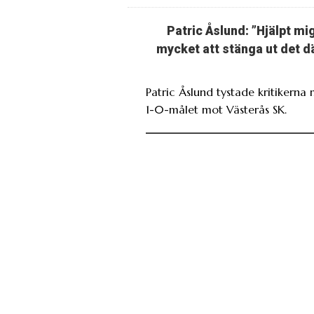
Patric Åslund: ”Hjälpt mi
mycket att stänga ut det d
Patric Åslund tystade kritikerna
1-0-målet mot Västerås SK.