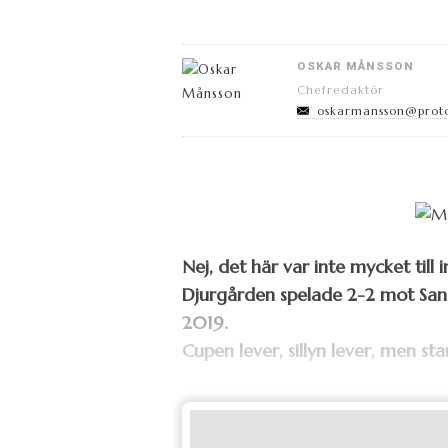
OSKAR MÅNSSON
Chefredaktör
oskarmansson@prot
Nej, det här var inte mycket till i
Djurgården spelade 2-2 mot Sandv
2019.
Cupen lever, sillyn lever, men sta