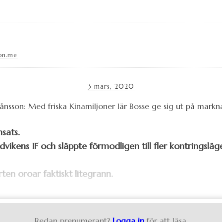
on.me
3 mars, 2020
nsats.
ikens IF och släppte förmodligen till fler kontringslä
rten oroar faktiskt litegrann.
Redan prenumerant?
Logga in
för att läsa.