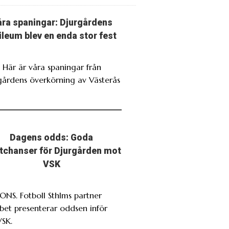
ra spaningar: Djurgårdens
ileum blev en enda stor fest
. Här är våra spaningar från
gårdens överkörning av Västerås
Dagens odds: Goda
stchanser för Djurgården mot
VSK
NS. Fotboll Sthlms partner
bet presenterar oddsen inför
VSK.