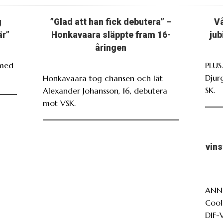
g
”Glad att han fick debutera” –
Vå
är”
Honkavaara släppte fram 16-
jub
åringen
 med
PLUS
Djur
Honkavaara tog chansen och lät
SK.
Alexander Johansson, 16, debutera
mot VSK.
vin
ANNO
Cool
DIF-