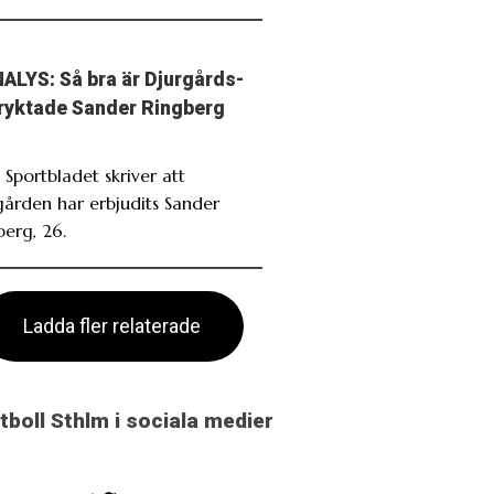
ALYS: Så bra är Djurgårds-
ryktade Sander Ringberg
 Sportbladet skriver att
gården har erbjudits Sander
berg, 26.
Ladda fler relaterade
otboll Sthlm i sociala medier