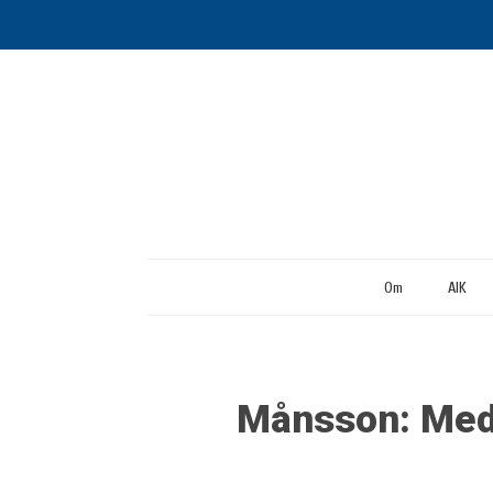
Om
AIK
Månsson: Med f