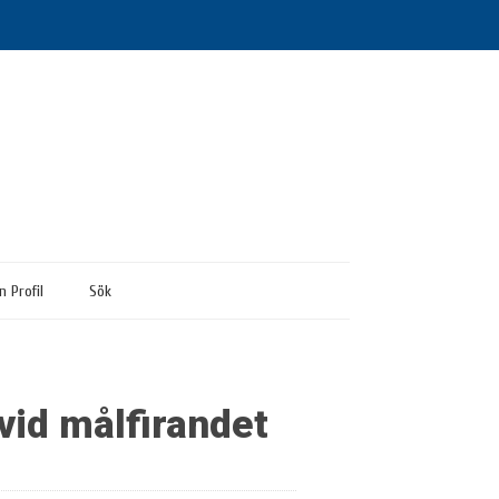
n Profil
Sök
vid målfirandet