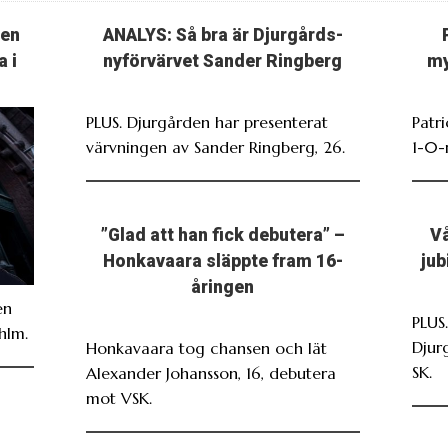
ten
ANALYS: Så bra är Djurgårds-
a i
nyförvärvet Sander Ringberg
my
PLUS. Djurgården har presenterat
Patr
värvningen av Sander Ringberg, 26.
1-0-
”Glad att han fick debutera” –
Vå
Honkavaara släppte fram 16-
jub
åringen
en
PLUS
hlm.
Djur
Honkavaara tog chansen och lät
SK.
Alexander Johansson, 16, debutera
mot VSK.