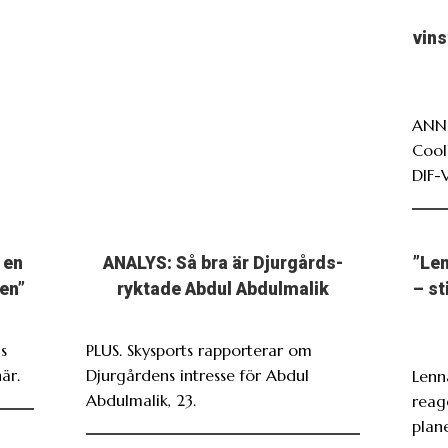
vin
ANNO
Cool
DIF-
 en
ANALYS: Så bra är Djurgårds-
”Len
en”
ryktade Abdul Abdulmalik
– st
s
PLUS. Skysports rapporterar om
är.
Djurgårdens intresse för Abdul
Lenn
Abdulmalik, 23.
reag
plan