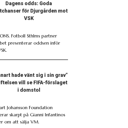
Dagens odds: Goda
stchanser för Djurgården mot
VSK
NS. Fotboll Sthlms partner
bet presenterar oddsen inför
VSK.
nart hade vänt sig i sin grav”
iftelsen vill se FIFA-förslaget
i domstol
art Johansson Foundation
erar skarpt på Gianni Infantinos
er om att sälja VM.