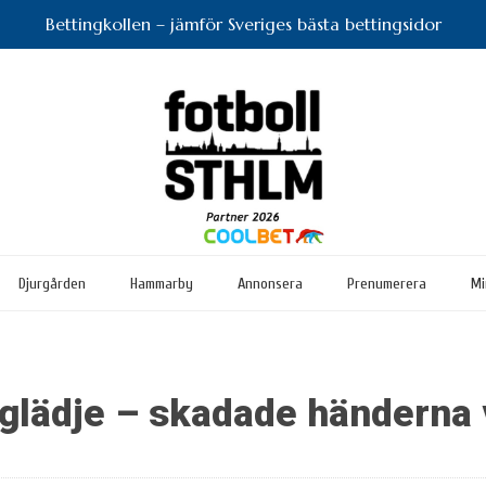
Bettingkollen – jämför Sveriges bästa bettingsidor
Djurgården
Hammarby
Annonsera
Prenumerera
Mi
 glädje – skadade händerna 