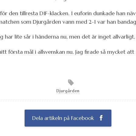
mför den tillresta DIF-klacken. I euforin dunkade han nä
r matchen som Djurgården vann med 2-1 var han bandag
g har lite sår i händerna nu, men det är inget allvarligt
t första mål i allsvenskan nu. Jag firade så mycket at
Djurgården
Dela artikeln på Facebook