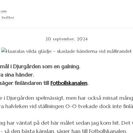
.com
 twitter
20 september, 2024
a mål i Djurgården som en galning.
a sina händer.
äger finländaren till
Fotbollskanalen
.
nde i Djurgården spelmässigt, men har också missat mån
 halvleken vid ställningen 0-0 tvekade dock inte finlä
Jag har väntat på det här målet sedan jag kom hit. Det v
 så den bästa känslan, säger han till Fotbollskanalen.