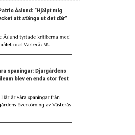
Patric Åslund: ”Hjälpt mig
cket att stänga ut det där”
ic Åslund tystade kritikerna med
målet mot Västerås SK.
ra spaningar: Djurgårdens
ileum blev en enda stor fest
. Här är våra spaningar från
gårdens överkörning av Västerås