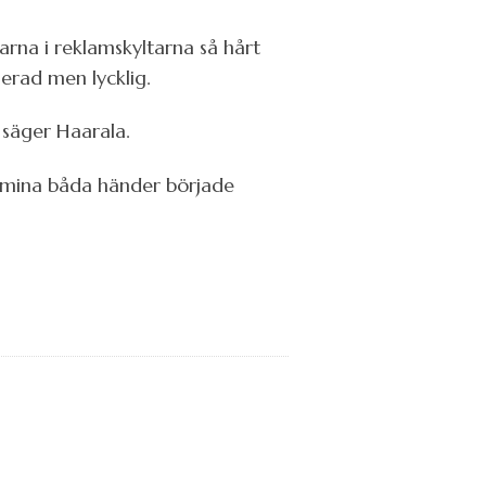
varna i reklamskyltarna så hårt
erad men lycklig.
, säger Haarala.
t mina båda händer började