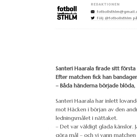
REDAKTIONEN
fotbollsthlm@gmail
Följ @fotbollsthlm på
Santeri Haarala firade sitt först
Efter matchen fick han bandager
– Båda händerna började blöda, s
Santeri Haarala har inlett lova
mot Häcken i början av den andra
ledningsmålet i nättaket.
– Det var väldigt glada känslor. 
göra mål – och vi vann matchen –