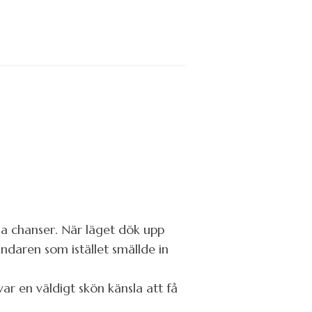
ga chanser. När läget dök upp
ndaren som istället smällde in
ar en väldigt skön känsla att få