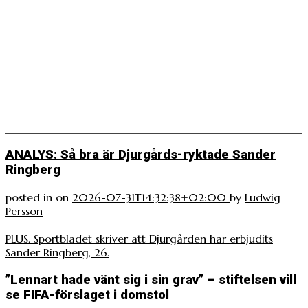
ANALYS: Så bra är Djurgårds-ryktade Sander
Ringberg
posted in
on
2026-07-31T14:32:38+02:00
by
Ludwig
Persson
PLUS. Sportbladet skriver att Djurgården har erbjudits
Sander Ringberg, 26.
”Lennart hade vänt sig i sin grav” – stiftelsen vill
se FIFA-förslaget i domstol