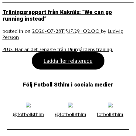
Träningsrapport från Kaknäs: ”We can go
running instead”
posted in
on
2026-07-28T15:17:29+02:00
by
Ludwig
Persson
PLUS. Här är det senaste från Djurgårdens träning.
Ladda fler relaterade
Följ Fotboll Sthlm i sociala medier
@fotbollsthlm
@fotbollsthlm
fotbollsthlm