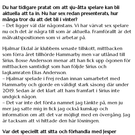
Du har tidigare pratat om att sju-åtta spelare kan bli
aktuella att ta in. Nu har sex redan presenterats, hur
många tror du att det bli i vinter?
– Det ligger väl där någonstans. Vi har värvat sex spelare
nu och det är några till som är aktuella. Framförallt är det
målvaktspositionen som vi arbetar på.
Hjalmar Ekdal är klubbens senaste tillskott, mittbacken
som förra året tillhörde Hammarby men var utlånad till
Sirius. Bosse Andersson menar att han fick upp ögonen för
mittbacken samtidigt som han följde Sirius och
lagkamraten Elias Andersson.
– Hjalmar spelade i Frej redan innan samarbetet med
Hammarby och gjorde en väldigt stark säsong där under
2019. Sedan är det klart att hans framfart i Sirius inte
undgick någon.
– Det var inte det första namnet jag tänkte på, men ju
mer jag satte mig in fick jag också kunskap och
information om att det var möjligt med en övergång. Jag
är tacksam att vi hittade den här lösningen.
Var det speciellt att sitta och förhandla med Jesper