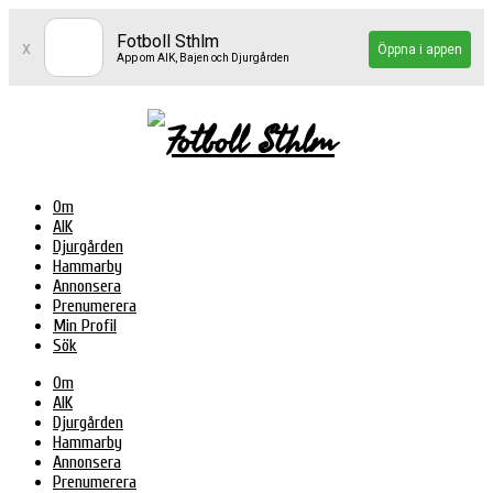
Fotboll Sthlm
x
Öppna i appen
App om AIK, Bajen och Djurgården
Om
AIK
Djurgården
Hammarby
Annonsera
Prenumerera
Min Profil
Sök
Om
AIK
Djurgården
Hammarby
Annonsera
Prenumerera