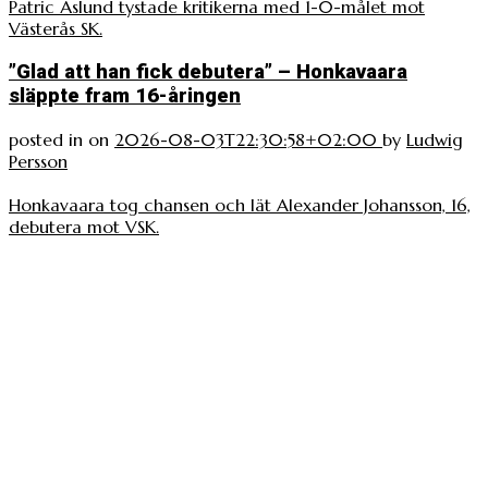
Patric Åslund tystade kritikerna med 1-0-målet mot
Västerås SK.
”Glad att han fick debutera” – Honkavaara
släppte fram 16-åringen
posted in
on
2026-08-03T22:30:58+02:00
by
Ludwig
Persson
Honkavaara tog chansen och lät Alexander Johansson, 16,
debutera mot VSK.