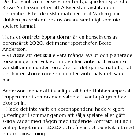
Det har varit en intensiv vinter för Djurgårdens sportchef
Bosse Andersson efter att Allsvenskan avslutades i
december. Efter den sista matchen mot Varberg har
klubben presenterat sex nyförvärv samtidigt som nio
spelare lämnat.
Transferfönstrets öppna dörrar är en konsekvens av
coronaåret 2020, det menar sportchefen Bosse
Andersson.
– Vi visste att det skulle vara många avslut och planerade
försäljningar när vi klev in i den här vintern. Eftersom vi
var stillsamma under förra året är det ganska naturligt att
det blir en större rörelse nu under vinterhalvåret, säger
han.
Andersson menar att i vanliga fall hade klubben anpassat
truppen mer i somras men valde att vänta på grund av
ekonomin.
– Hade det inte varit en coronapandemi hade vi gjort
justeringar i sommar genom att sälja spelare eller gått
skilda vägar med någon med utgående kontrakt. Nu höll
vi ihop laget under 2020 och då var det oundvikligt med
en stor omsättning.