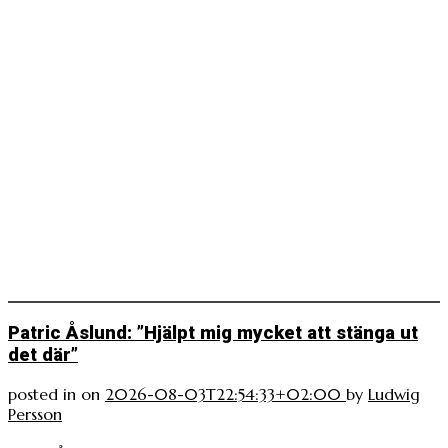
Patric Åslund: ”Hjälpt mig mycket att stänga ut
det där”
posted in
on
2026-08-03T22:54:33+02:00
by
Ludwig
Persson