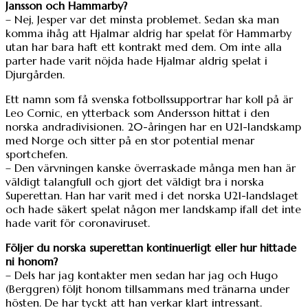
Jansson och Hammarby?
– Nej, Jesper var det minsta problemet. Sedan ska man
komma ihåg att Hjalmar aldrig har spelat för Hammarby
utan har bara haft ett kontrakt med dem. Om inte alla
parter hade varit nöjda hade Hjalmar aldrig spelat i
Djurgården.
Ett namn som få svenska fotbollssupportrar har koll på är
Leo Cornic, en ytterback som Andersson hittat i den
norska andradivisionen. 20-åringen har en U21-landskamp
med Norge och sitter på en stor potential menar
sportchefen.
– Den värvningen kanske överraskade många men han är
väldigt talangfull och gjort det väldigt bra i norska
Superettan. Han har varit med i det norska U21-landslaget
och hade säkert spelat någon mer landskamp ifall det inte
hade varit för coronaviruset.
Följer du norska superettan kontinuerligt eller hur hittade
ni honom?
– Dels har jag kontakter men sedan har jag och Hugo
(Berggren) följt honom tillsammans med tränarna under
hösten. De har tyckt att han verkar klart intressant.