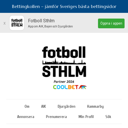
Bettingkollen – jämför Sveriges bästa bettingsidor
Fotboll Sthlm
x
Öppna i appen
App om AIK, Bajen och Djurgården
Om
AIK
Djurgården
Hammarby
Annonsera
Prenumerera
Min Profil
Sök