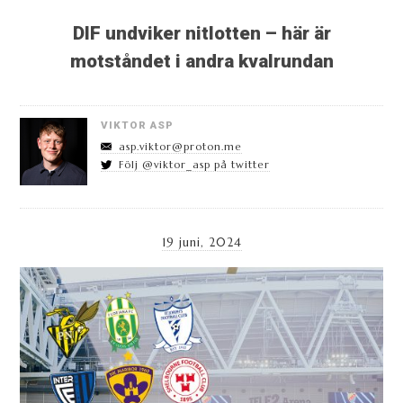
DIF undviker nitlotten – här är
motståndet i andra kvalrundan
VIKTOR ASP
asp.viktor@proton.me
Följ @viktor_asp på twitter
19 juni, 2024