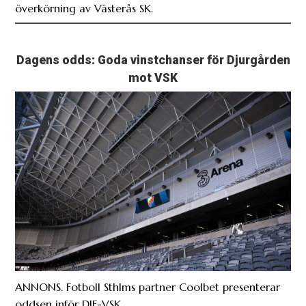
överkörning av Västerås SK.
Dagens odds: Goda vinstchanser för Djurgården
mot VSK
ANNONS. Fotboll Sthlms partner Coolbet presenterar
oddsen inför DIF-VSK.