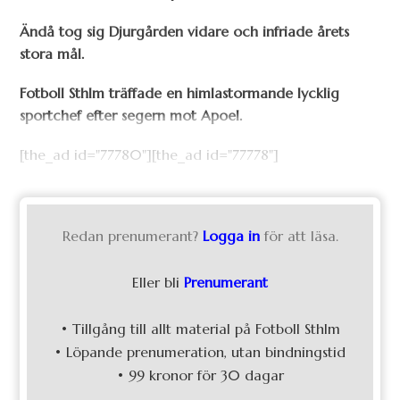
Ändå tog sig Djurgården vidare och infriade årets
stora mål.
Fotboll Sthlm träffade en himlastormande lycklig
sportchef efter segern mot Apoel.
[the_ad id="77780"][the_ad id="77778"]
Redan prenumerant?
Logga in
för att läsa.
Eller bli
Prenumerant
• Tillgång till allt material på Fotboll Sthlm
• Löpande prenumeration, utan bindningstid
• 99 kronor för 30 dagar