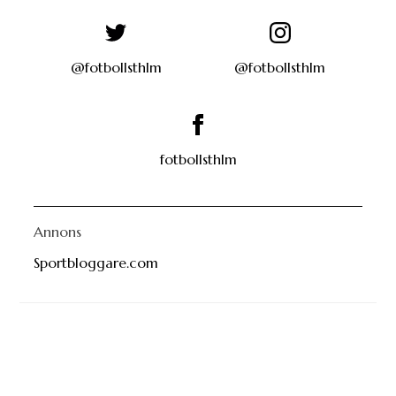
@fotbollsthlm
@fotbollsthlm
fotbollsthlm
Annons
Sportbloggare.com