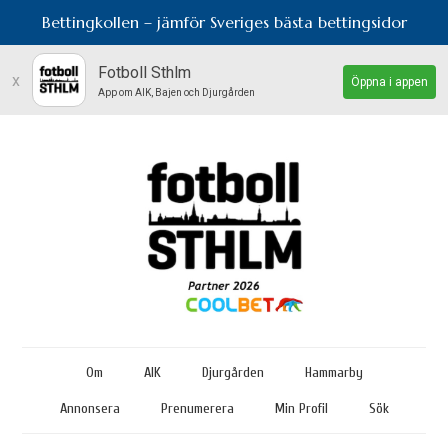
Bettingkollen – jämför Sveriges bästa bettingsidor
Fotboll Sthlm
x
Öppna i appen
App om AIK, Bajen och Djurgården
Om
AIK
Djurgården
Hammarby
Annonsera
Prenumerera
Min Profil
Sök