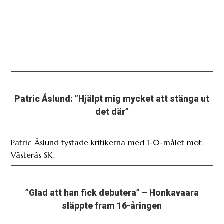
Patric Åslund: ”Hjälpt mig mycket att stänga ut
det där”
Patric Åslund tystade kritikerna med 1-0-målet mot
Västerås SK.
”Glad att han fick debutera” – Honkavaara
släppte fram 16-åringen