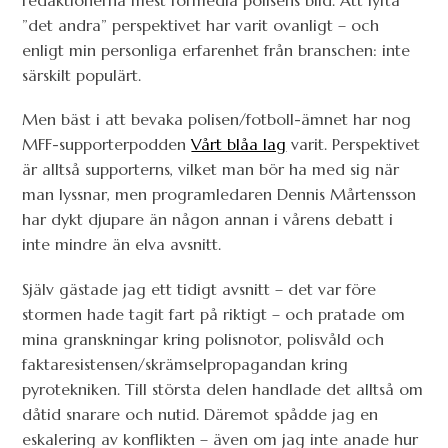
redaktionerna mest förmedla polisens bild. Att lyfta
”det andra” perspektivet har varit ovanligt – och
enligt min personliga erfarenhet från branschen: inte
särskilt populärt.
Men bäst i att bevaka polisen/fotboll-ämnet har nog
MFF-supporterpodden
Vårt blåa lag
varit. Perspektivet
är alltså supporterns, vilket man bör ha med sig när
man lyssnar, men programledaren Dennis Mårtensson
har dykt djupare än någon annan i vårens debatt i
inte mindre än elva avsnitt.
Själv gästade jag ett tidigt avsnitt – det var före
stormen hade tagit fart på riktigt – och pratade om
mina granskningar kring polisnotor, polisvåld och
faktaresistensen/skrämselpropagandan kring
pyrotekniken. Till största delen handlade det alltså om
dåtid snarare och nutid. Däremot spådde jag en
eskalering av konflikten – även om jag inte anade hur