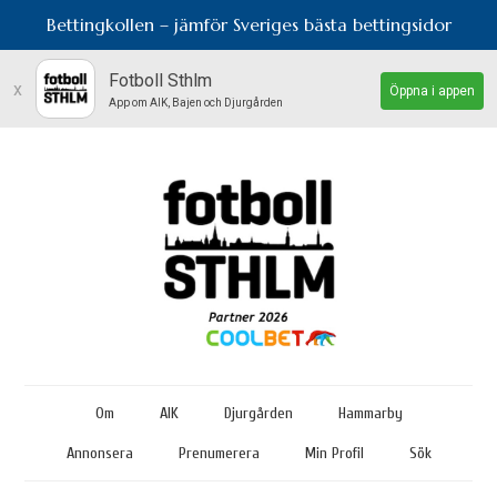
Bettingkollen – jämför Sveriges bästa bettingsidor
Fotboll Sthlm
x
Öppna i appen
App om AIK, Bajen och Djurgården
Om
AIK
Djurgården
Hammarby
Annonsera
Prenumerera
Min Profil
Sök