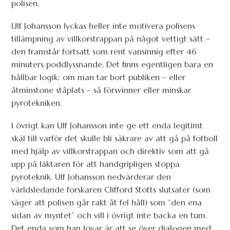
polisen.
Ulf Johansson lyckas heller inte motivera polisens
tillämpning av villkorstrappan på något vettigt sätt –
den framstår fortsatt som rent vansinnig efter 46
minuters poddlyssnande. Det finns egentligen bara en
hållbar logik: om man tar bort publiken – eller
åtminstone ståplats – så försvinner eller minskar
pyrotekniken.
I övrigt kan Ulf Johansson inte ge ett enda legitimt
skäl till varför det skulle bli säkrare av att gå på fotboll
med hjälp av villkorstrappan och direktiv som att gå
upp på läktaren för att handgripligen stoppa
pyroteknik. Ulf Johansson nedvärderar den
världsledande forskaren Clifford Stotts slutsater (som
säger att polisen går rakt åt fel håll) som ”den ena
sidan av myntet” och vill i övrigt inte backa en tum.
Det enda som han lovar är att se över dialogen med