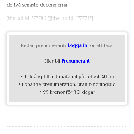
de två senaste decennierna.
[the_ad id="77780"][the_ad id="77778"]
Redan prenumerant?
Logga in
för att läsa.
Eller bli
Prenumerant
• Tillgång till allt material på Fotboll Sthlm
• Löpande prenumeration, utan bindningstid
• 99 kronor för 30 dagar