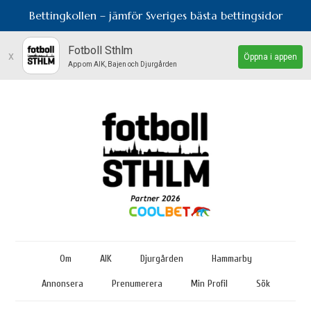
Bettingkollen – jämför Sveriges bästa bettingsidor
Fotboll Sthlm
x
Öppna i appen
App om AIK, Bajen och Djurgården
Om
AIK
Djurgården
Hammarby
Annonsera
Prenumerera
Min Profil
Sök