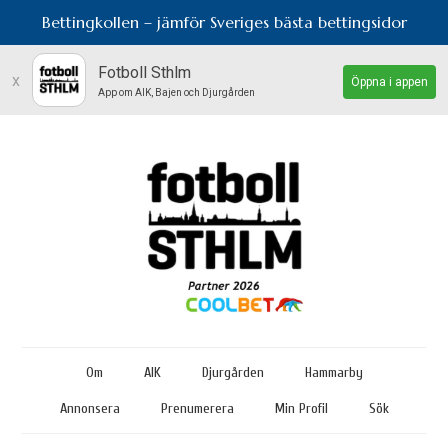
Bettingkollen – jämför Sveriges bästa bettingsidor
Fotboll Sthlm
x
Öppna i appen
App om AIK, Bajen och Djurgården
Om
AIK
Djurgården
Hammarby
Annonsera
Prenumerera
Min Profil
Sök