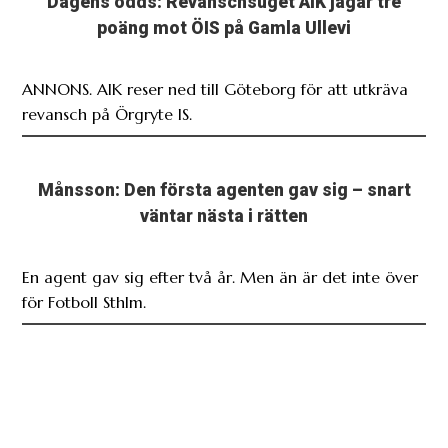
Dagens odds: Revanschsuget AIK jagar tre
poäng mot ÖIS på Gamla Ullevi
ANNONS. AIK reser ned till Göteborg för att utkräva
revansch på Örgryte IS.
Månsson: Den första agenten gav sig – snart
väntar nästa i rätten
En agent gav sig efter två år. Men än är det inte över
för Fotboll Sthlm.