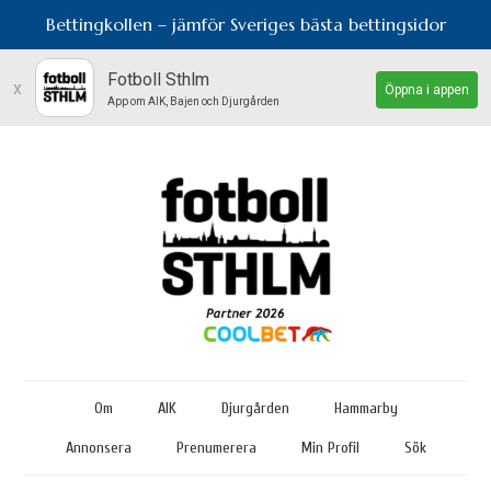
Bettingkollen – jämför Sveriges bästa bettingsidor
Fotboll Sthlm
x
Öppna i appen
App om AIK, Bajen och Djurgården
Om
AIK
Djurgården
Hammarby
Annonsera
Prenumerera
Min Profil
Sök