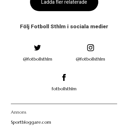
Ladda fler relaterade
Följ Fotboll Sthlm i sociala medier
@fotbollsthlm
@fotbollsthlm
fotbollsthlm
Annons
Sportbloggare.com