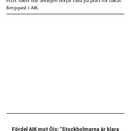
PLUS. Saker har äntligen börjat falla på plats för Lukas
Bergquist i AIK.
Fördel AIK mot Öis: ”Stockholmarna är klara