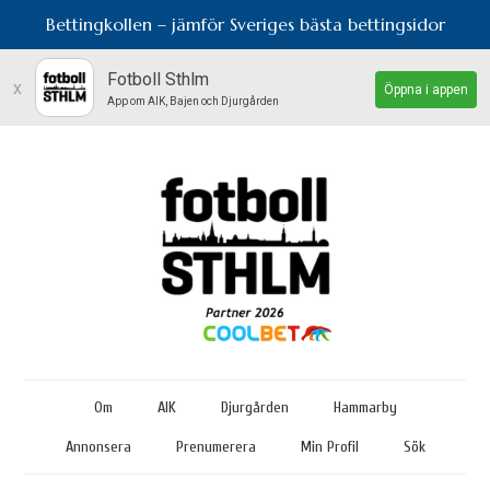
Bettingkollen – jämför Sveriges bästa bettingsidor
Fotboll Sthlm
x
Öppna i appen
App om AIK, Bajen och Djurgården
Om
AIK
Djurgården
Hammarby
Annonsera
Prenumerera
Min Profil
Sök