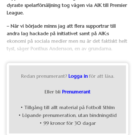
dyraste spelarförsäljning tog vägen via AIK till Premier
League.
– När vi började minns jag att flera supportrar till
andra lag hackade på initiativet samt på AIK:s
ekonomi på sociala medier men nu är det faktiskt helt
tyst, säger Ponthus Andersson, en av grundarna.
Redan prenumerant?
Logga in
för att läsa.
Eller bli
Prenumerant
• Tillgång till allt material på Fotboll Sthlm
• Löpande prenumeration, utan bindningstid
• 99 kronor för 30 dagar