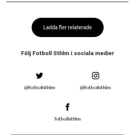
Ladda fler relaterade
Följ Fotboll Sthlm i sociala medier
@fotbollsthlm
@fotbollsthlm
fotbollsthlm
Annons