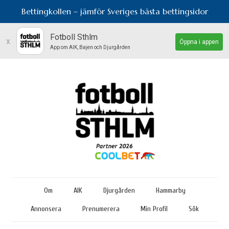
Bettingkollen – jämför Sveriges bästa bettingsidor
Fotboll Sthlm
x
Öppna i appen
App om AIK, Bajen och Djurgården
Om
AIK
Djurgården
Hammarby
Annonsera
Prenumerera
Min Profil
Sök