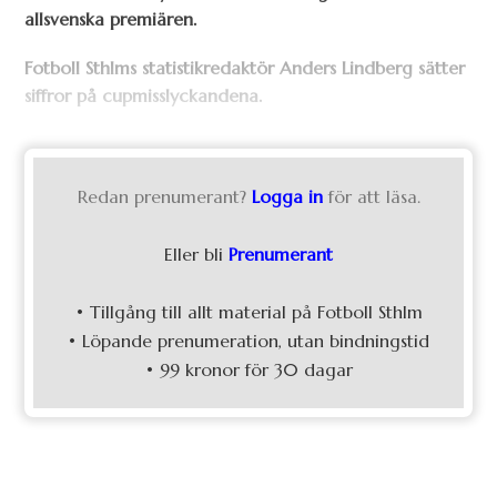
allsvenska premiären.
Fotboll Sthlms statistikredaktör Anders Lindberg sätter
siffror på cupmisslyckandena.
Redan prenumerant?
Logga in
för att läsa.
Eller bli
Prenumerant
• Tillgång till allt material på Fotboll Sthlm
• Löpande prenumeration, utan bindningstid
• 99 kronor för 30 dagar