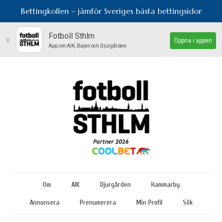
Bettingkollen – jämför Sveriges bästa bettingsidor
Fotboll Sthlm
x
Öppna i appen
App om AIK, Bajen och Djurgården
Om
AIK
Djurgården
Hammarby
Annonsera
Prenumerera
Min Profil
Sök