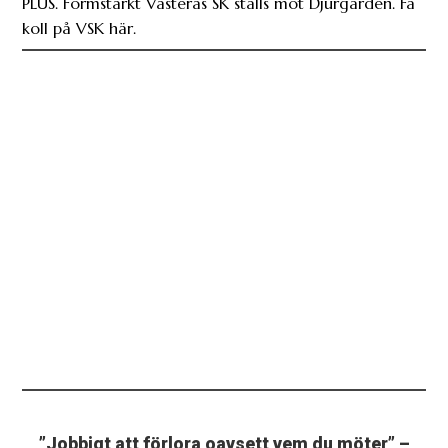
PLUS. Formstarkt Västerås SK ställs mot Djurgården. Få
koll på VSK här.
”Jobbigt att förlora oavsett vem du möter” –