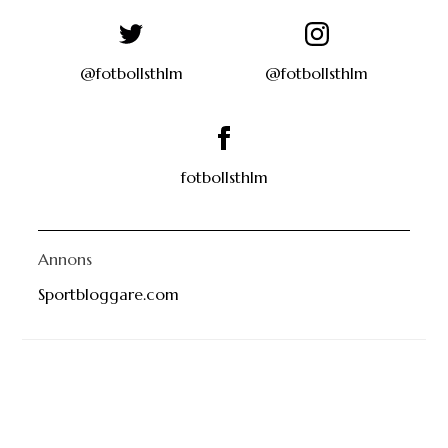
@fotbollsthlm
@fotbollsthlm
fotbollsthlm
Annons
Sportbloggare.com