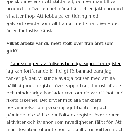
spetskompetens i vitt skilda fält, och ser man till vår
produktion över en hel månad är det en jäkla produkt
vi sätter ihop. Att jobba på en tidning med
självförtroende, som vill framåt med sina idéer – det
är en fantastisk känsla.
Vilket arbete var du mest stolt över från året som
gick?
–
Granskningen av Polisens hemliga supporterregister
.
Jag kan fortfarande bli heligt förbannad bara jag
tänker på det. Vi kunde avslöja polisen med att ha
hållit sig med register över supportrar, där ostraffade
och minderåriga kartlades som om de var ett hot mot
rikets säkerhet. Det bryter mot alla tänkbara
bestämmelser om personuppgiftshantering och
påminde inte så lite om Polisens register över romer,
aktivister och kvinnor, som myndigheten fällts för. Att
man dessutom glömde bort att gallra uppgifterna och