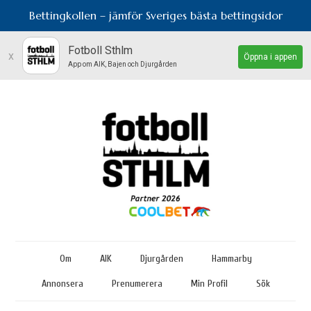
Bettingkollen – jämför Sveriges bästa bettingsidor
Fotboll Sthlm
x
Öppna i appen
App om AIK, Bajen och Djurgården
Om
AIK
Djurgården
Hammarby
Annonsera
Prenumerera
Min Profil
Sök