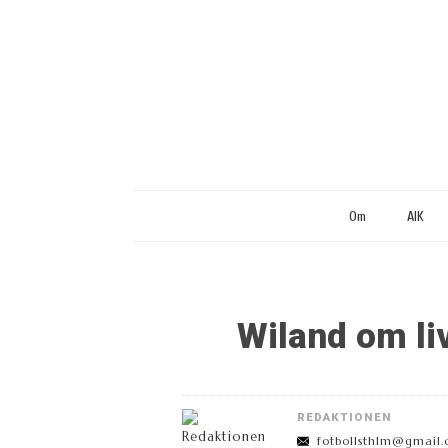
Om
AIK
Wiland om liv
REDAKTIONEN
fotbollsthlm@gmail