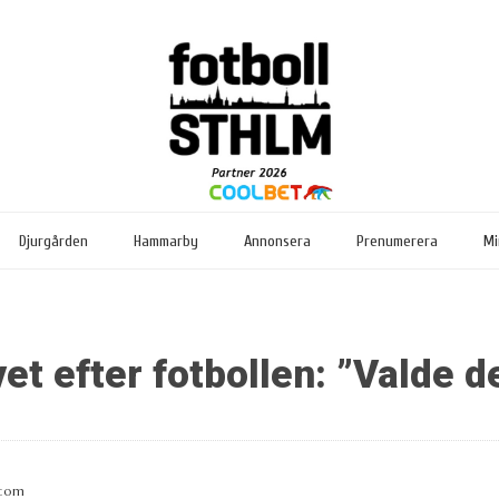
Djurgården
Hammarby
Annonsera
Prenumerera
Mi
et efter fotbollen: ”Valde d
.com