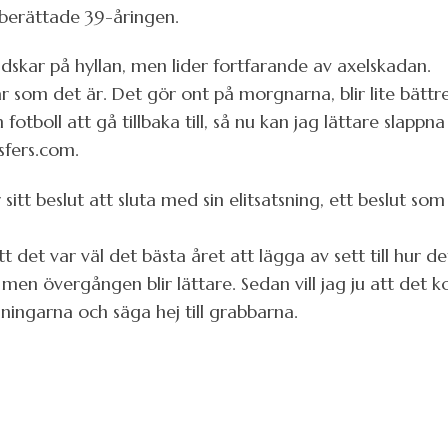
 berättade 39-åringen.
dskar på hyllan, men lider fortfarande av axelskadan.
r som det är. Det gör ont på morgnarna, blir lite bätt
fotboll att gå tillbaka till, så nu kan jag lättare slappn
sfers.com.
itt beslut att sluta med sin elitsatsning, ett beslut som 
t det var väl det bästa året att lägga av sett till hur det
men övergången blir lättare. Sedan vill jag ju att det k
räningarna och säga hej till grabbarna.