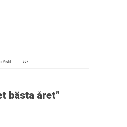
n Profil
Sök
et bästa året”