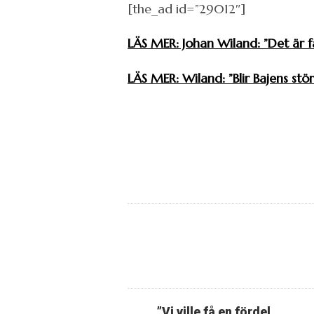
[the_ad id=”29012″]
LÄS MER: Johan Wiland: ”Det är fa
LÄS MER: Wiland: ”Blir Bajens stör
”Vi ville få en fördel