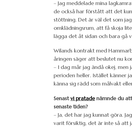
– Jag meddelade mina lagkamrater
de också har förstått att det kun
stöttning. Det är väl det som ja
omklädningsrum, att få skoja li
lägga det åt sidan och bara gå vid
Wilands kontrakt med Hammarby lö
åringen säger att beslutet nu k
– I dag mår jag ändå okej, men 
perioden heller. Istället känner j
känna sig rädd som målvakt eller 
Senast
vi pratade
nämnde du att 
senaste tiden?
– Ja, det har jag kunnat göra. Ja
varit försiktig, det är inte så a