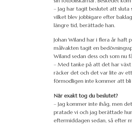
sin fotbollskarriär. Beskedet k
– Jag har tagit beslutet att sluta
vilket blev jobbigare efter baklag
längre tid, berättade han.
Johan Wiland har i flera år haft
målvakten tagit en bedövningsspr
Wiland sedan dess och som nu får
– Med tanke på att det har växt 
räcker det och det var lite av e
förmodligen inte kommer att bli
När exakt tog du beslutet?
– Jag kommer inte ihåg, men det
pratade vi och jag berättade hu
eftermiddagen sedan, så efter m