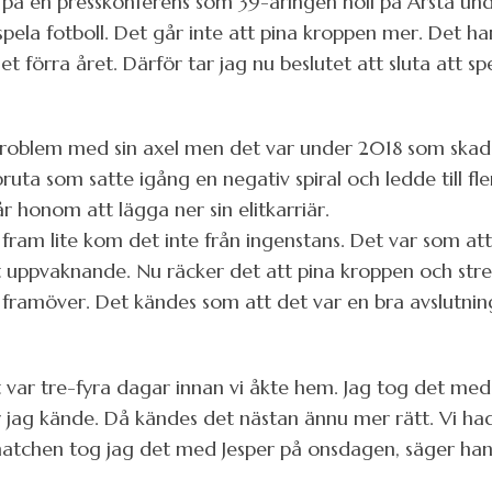
om på en presskonferens som 39-åringen höll på Årsta u
 spela fotboll. Det går inte att pina kroppen mer. Det ha
et förra året. Därför tar jag nu beslutet att sluta att s
 problem med sin axel men det var under 2018 som skada
uta som satte igång en negativ spiral och ledde till fl
 honom att lägga ner sin elitkarriär.
fram lite kom det inte från ingenstans. Det var som att
tt uppvaknande. Nu räcker det att pina kroppen och stre
 framöver. Det kändes som att det var en bra avslutnin
 var tre-fyra dagar innan vi åkte hem. Jag tog det med
r jag kände. Då kändes det nästan ännu mer rätt. Vi ha
atchen tog jag det med Jesper på onsdagen, säger han 