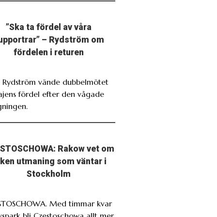
”Ska ta fördel av våra
upportrar” – Rydström om
fördelen i returen
. Rydström vände dubbelmötet
Bajens fördel efter den vågade
gningen.
STOSCHOWA: Rakow vet om
lken utmaning som väntar i
Stockholm
STOSCHOWA. Med timmar kvar
avspark bli Czestoschowa allt mer