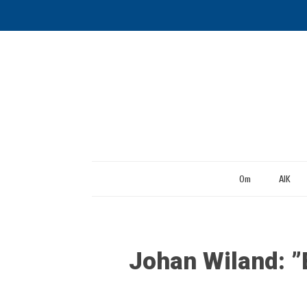
Om
AIK
Johan Wiland: ”B