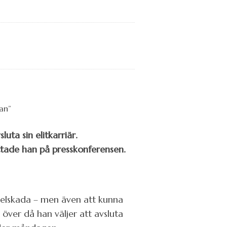
ta sin elitkarriär.
ättade han på presskonferensen.
axelskada – men även att kunna
ver då han väljer att avsluta