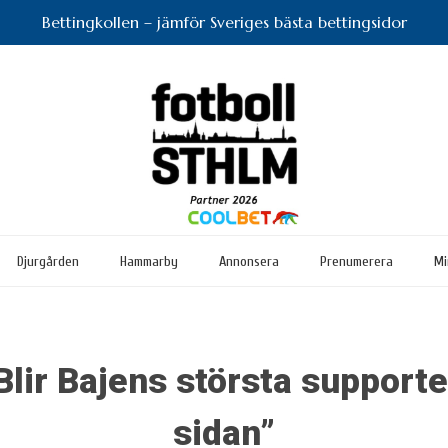
Bettingkollen – jämför Sveriges bästa bettingsidor
Djurgården
Hammarby
Annonsera
Prenumerera
Mi
lir Bajens största supporter
sidan”