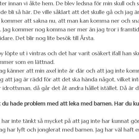
 innan vi åkte hem. De blev ledsna för min skull och s
de bli så här. De ville såklart att det skulle gå och jag
g kommer att sakna nu, att man kan komma ner och snack
te. Jag kommer nog komma ner mer än jag tror i framti
are. Det blir nog lite besök till Årsta.
pte ut i vintras och det har varit osäkert ifall han sku
ommer som en lättnad.
jag känner att min axel inte är där och att jag inte k
ag att jag är rädd för att det ska hända något, vilket in
idrottsman, då går det åt andra hållet istället. Då är de
du hade problem med att leka med barnen. Har du ku
g har inte tänkt så mycket på att jag inte har kunnat gör
tt jag har lyft och jonglerat med barnen. Jag har väl haf