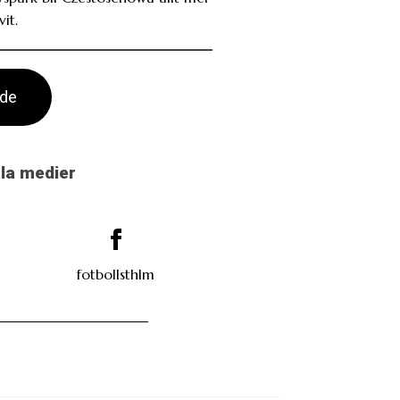
it.
ade
ala medier
fotbollsthlm