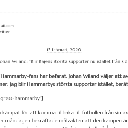
mail.com
witter
17 februari, 2020
mmarby-fans har befarat. Johan Wiland väljer att avslu
mer. Jag blir Hammarbys största supporter istället, ber
ngress-hammarby”]
 kämpat för att komma tillbaka till fotbollen från sin 
der måndagen bekräftade målvakten att den kampen är ö