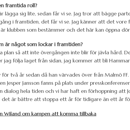
 framtida roll?
är lägga sig lite, sedan får vi se. Jag tror att bägge par
ång i framtiden, det får vi se. Jag känner att det vore f
De är klubben som bestämmer och det här kan öppna dörr
m är något som lockar i framtiden?
a plan så att inte övergången inte blir för jävla hård. Det
 jag följa laget från sidan, jag kommer att bli Hammar
för två år sedan då han värvades över från Malmö FF. 
n Jesper Jansson fanns på plats under presskonferensen
dialog hela tiden och vi har haft en förhoppning att Joha
 det är bättre att stoppa ett år för tidigare än ett år fö
an Wiland om kampen att komma tillbaka