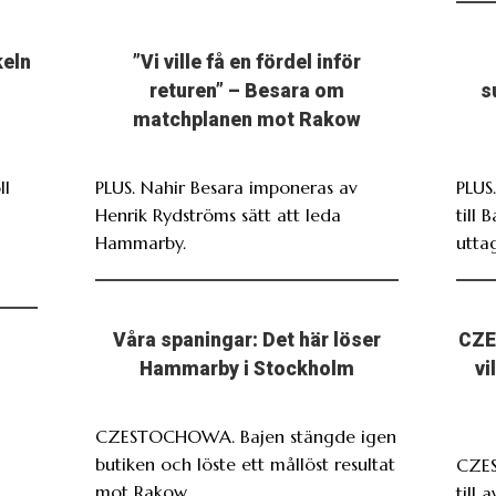
keln
”Vi ville få en fördel inför
returen” – Besara om
s
matchplanen mot Rakow
ll
PLUS. Nahir Besara imponeras av
PLUS
Henrik Rydströms sätt att leda
till 
Hammarby.
utta
Våra spaningar: Det här löser
CZE
Hammarby i Stockholm
vi
CZESTOCHOWA. Bajen stängde igen
butiken och löste ett mållöst resultat
CZE
mot Rakow.
till 