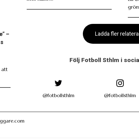
grönv
Ladda fler relater
e” –
ns
Följ Fotboll Sthlm i soci
att
@fotbollsthlm
@fotbollsthlm
oggare.com