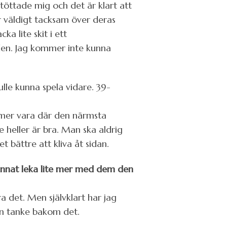
töttade mig och det är klart att
 är väldigt tacksam över deras
a lite skit i ett
den. Jag kommer inte kunna
lle kunna spela vidare. 39-
ommer vara där den närmsta
te heller är bra. Man ska aldrig
t bättre att kliva åt sidan.
nnat leka lite mer med dem den
a det. Men självklart har jag
t en tanke bakom det.