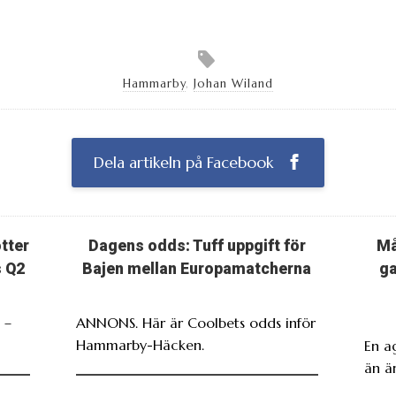
Hammarby
,
Johan Wiland
Dela artikeln på Facebook
otter
Dagens odds: Tuff uppgift för
Må
s Q2
Bajen mellan Europamatcherna
ga
 –
ANNONS. Här är Coolbets odds inför
Hammarby-Häcken.
En a
än är