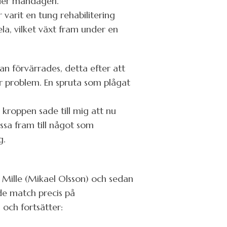
nder måndagen.
r varit en tung rehabilitering
pela, vilket växt fram under en
n förvärrades, detta efter att
er problem. En spruta som plågat
 kroppen sade till mig att nu
ssa fram till något som
g.
 Mille (Mikael Olsson) och sedan
de match precis på
och fortsätter: