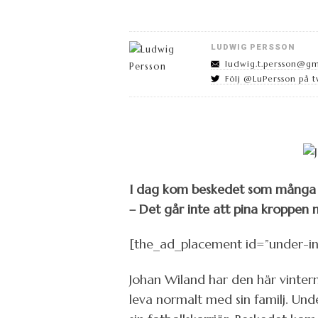
LUDWIG PERSSON
ludwig.t.persson@g
Följ @LuPersson på t
I dag kom beskedet som många Ha
– Det går inte att pina kroppen 
[the_ad_placement id=”under-i
Johan Wiland har den här vintern
leva normalt med sin familj. Un