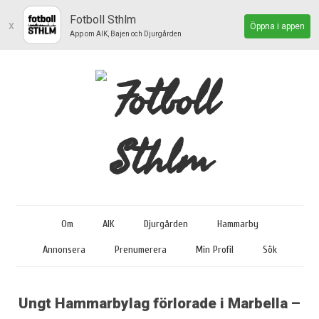
Fotboll Sthlm
x
Öppna i appen
App om AIK, Bajen och Djurgården
Om
AIK
Djurgården
Hammarby
Annonsera
Prenumerera
Min Profil
Sök
Ungt Hammarbylag förlorade i Marbella –