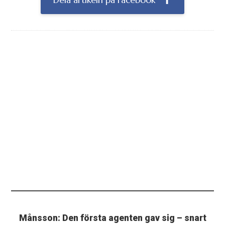
Dela artikeln på Facebook
Månsson: Den första agenten gav sig – snart