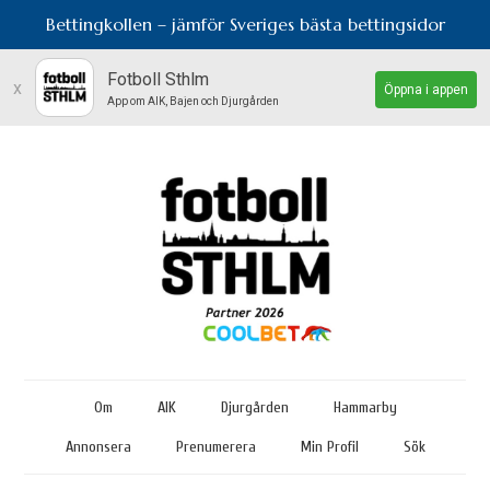
Bettingkollen – jämför Sveriges bästa bettingsidor
Fotboll Sthlm
x
Öppna i appen
App om AIK, Bajen och Djurgården
Om
AIK
Djurgården
Hammarby
Annonsera
Prenumerera
Min Profil
Sök