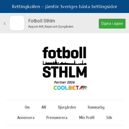
Bettingkollen – jämför Sveriges bästa bettingsidor
Fotboll Sthlm
x
Öppna i appen
App om AIK, Bajen och Djurgården
Om
AIK
Djurgården
Hammarby
Annonsera
Prenumerera
Min Profil
Sök