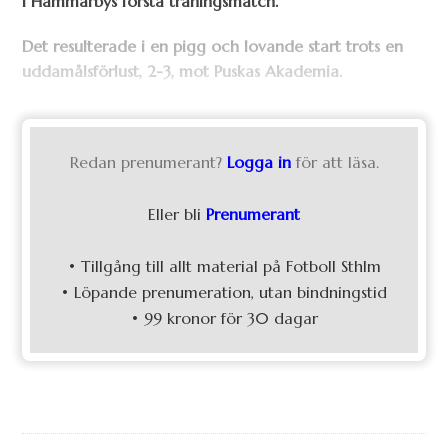
i Hammarbys första träningsmatch.
Det resulterade i en pigg och lovande start trots en
uddamålsförlust, 2-3, mot Puskas Akademia.
Redan prenumerant?
Logga in
för att läsa.
Eller bli
Prenumerant
• Tillgång till allt material på Fotboll Sthlm
• Löpande prenumeration, utan bindningstid
• 99 kronor för 30 dagar