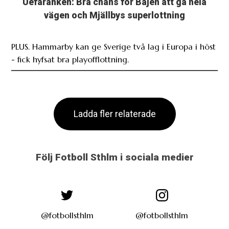
Uefaranken: Bra chans för Bajen att gå hela
vägen och Mjällbys superlottning
PLUS. Hammarby kan ge Sverige två lag i Europa i höst
- fick hyfsat bra playofflottning.
Ladda fler relaterade
Följ Fotboll Sthlm i sociala medier
@fotbollsthlm
@fotbollsthlm