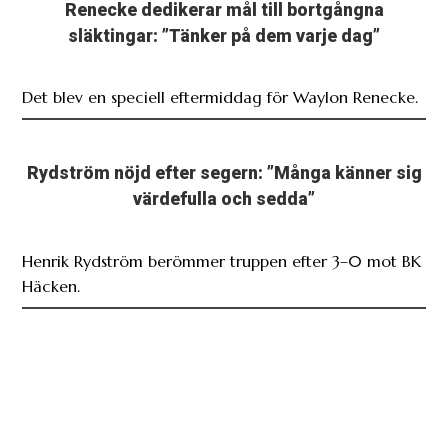
Renecke dedikerar mål till bortgångna
släktingar: ”Tänker på dem varje dag”
Det blev en speciell eftermiddag för Waylon Renecke.
Rydström nöjd efter segern: ”Många känner sig
värdefulla och sedda”
Henrik Rydström berömmer truppen efter 3–0 mot BK
Häcken.