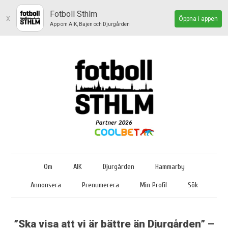
Fotboll Sthlm
x
Öppna i appen
App om AIK, Bajen och Djurgården
Om
AIK
Djurgården
Hammarby
Annonsera
Prenumerera
Min Profil
Sök
”Ska visa att vi är bättre än Djurgården” –